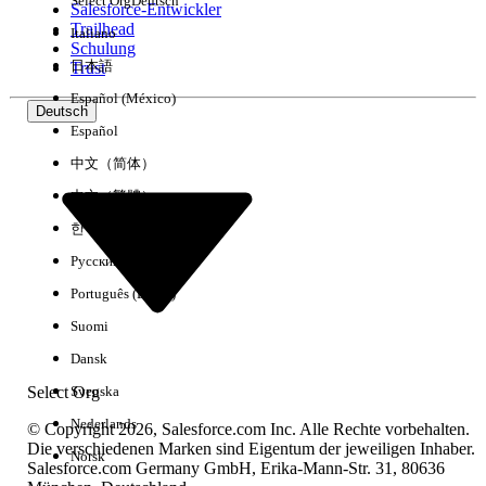
Select Org
Deutsch
Salesforce-Entwickler
Trailhead
Italiano
Erfahrung
Schulung
日本語
Trust
Español (México)
Deutsch
Español
Alle löschen
Fertig
中文（简体）
中文（繁體）
한국어
Русский
Português (Brasil)
Suomi
Dansk
Select Org
Svenska
Nederlands
© Copyright 2026, Salesforce.com Inc. Alle Rechte vorbehalten.
Die verschiedenen Marken sind Eigentum der jeweiligen Inhaber.
Norsk
Salesforce.com Germany GmbH, Erika-Mann-Str. 31, 80636
Keine Ergebnisse