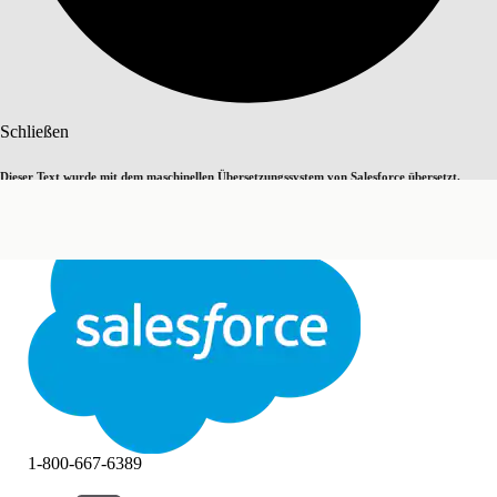
Suche
Schließen
Dieser Text wurde mit dem maschinellen Übersetzungssystem von Salesforce übersetzt.
Zu Englisch wechseln
Nicht jetzt
Weitere Details finden Sie
hier
.
Schließen
Schließen
1-800-667-6389