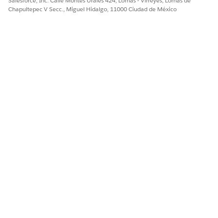
Salesforce, Inc. Calle Montes Urales 424, Lomas - Virreyes, Lomas de
Chapultepec V Secc., Miguel Hidalgo, 11000 Ciudad de México