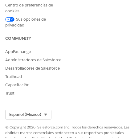
Centro de preferencias de
cookies
Sus opciones de
¿RESOLVIÓ ESTE ARTÍCULO SU PROBLEMA?
privacidad
¡Háganos saber cómo podemos mejorar!
COMMUNITY
Sí
No
AppExchange
Administradores de Salesforce
Desarrolladores de Salesforce
Trailhead
Capacitación
Trust
Select Org
Español (México)
© Copyright 2026, Salesforce.com Inc. Todos los derechos reservados. Las
distintas marcas comerciales pertenecen a sus respectivos propietarios.