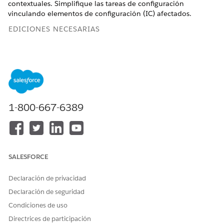
contextuales. Simplifique las tareas de configuración
vinculando elementos de configuración (IC) afectados.
EDICIONES NECESARIAS
Disponible en: Lightning Experience
Disponible en:
Enterprise
Edition y
Unlimited
Edition con
Agentforce IT Service.
Configurar funciones de Einstein para servicios de TI
1-800-667-6389
Configure Einstein y Data Cloud para integrar la IA en sus
flujos de trabajo de gestión de servicios de TI.
Trabajar con funciones de Einstein para servicios de TI
Utilice Einstein para automatizar tareas de gestión de
SALESFORCE
servicios de TI. Enrute incidentes y problemas, genere
registros de problemas y redacte solicitudes de cambio
Declaración de privacidad
basándose en problemas. Identifique elementos de
configuración (CI) afectados y cree artículos Knowledge
Declaración de seguridad
estructurados para estandarizar y acelerar el proceso de
Condiciones de uso
resolución.
Directrices de participación