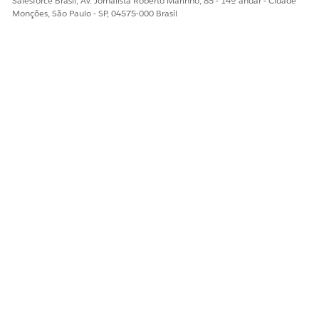
Salesforce Brasil, Av. Jornalista Roberto Marinho, 85 - 14º andar - Cidade
Monções, São Paulo - SP, 04575-000 Brasil