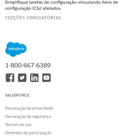
Simplifique tarefas de configuração vinculando itens de
configuração (CIs) afetados.
EDIÇÕES OBRIGATÓRIAS
Disponível em: Lightning Experience
Disponível em: Edições
Enterprise
e
Unlimited
com Serviço
de TI Agentforce.
Configurar recursos do Einstein para serviços de TI
1-800-667-6389
Configure o Einstein e o Data Cloud para integrar a IA aos
seus fluxos de trabalho de gerenciamento de serviços de
TI.
Trabalhar com recursos do Einstein para serviços de TI
SALESFORCE
Use o Einstein para automatizar tarefas de gerenciamento
de serviços de TI. Encaminhe incidentes e problemas, gere
Declaração de privacidade
registros de problema e crie solicitações de alteração com
base em problemas. Identifique itens de configuração
Declaração de segurança
(CIs) afetados e crie artigos do Knowledge estruturados
Termos de uso
para padronizar e acelerar o processo de resolução.
Diretrizes de participação