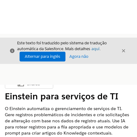
Este texto foi traduzido pelo sistema de tradução
automática da Salesforce. Mais detalhes
aqui
.
Fechar
Fecha
Fechar
Alternar para inglês
Agora não
Índice
Mostrar índice
Einstein para serviços de TI
O Einstein automatiza o gerenciamento de serviços de TI.
Gere registros problemáticos de incidentes e crie solicitações
de alteração com base nos dados de registro atuais. Use IA
para rotear registros para a fila apropriada e use modelos de
prompt para criar artigos do Knowledge contextuais.