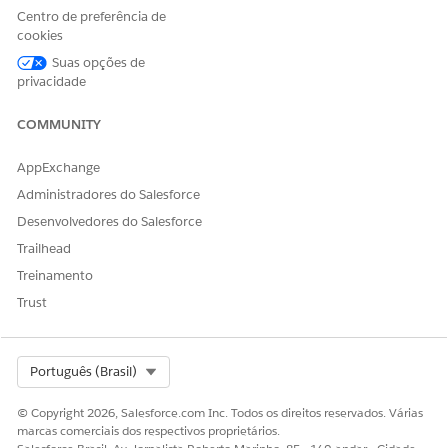
Centro de preferência de
cookies
Suas opções de
ESTE ARTIGO RESOLVEU SEU PROBLEMA?
privacidade
Diga-nos para podermos melhorar!
COMMUNITY
Sim
Não
AppExchange
Administradores do Salesforce
Desenvolvedores do Salesforce
Trailhead
Treinamento
Trust
Select Org
Português (Brasil)
© Copyright 2026, Salesforce.com Inc. Todos os direitos reservados. Várias
marcas comerciais dos respectivos proprietários.