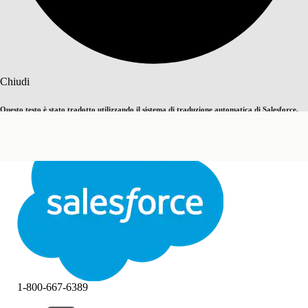
Cerca
Chiudi
Questo testo è stato tradotto utilizzando il sistema di traduzione automatica di Salesforce.
Passa all'inglese
Non ora
Ulteriori dettagli sono disponibili
qui
.
Chiudi
Chiudi
1-800-667-6389