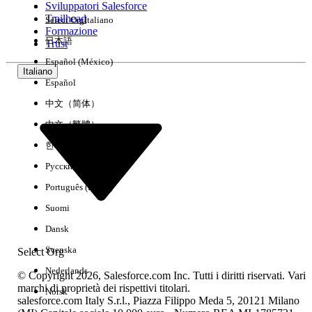
Sviluppatori Salesforce
Trailhead
Select Org
Italiano
Esperienza
Formazione
日本語
Trust
Español (México)
Italiano
Español
Cancella tutto
Chiudi
中文（简体）
中文（繁體）
한국어
Русский
Português (Brasil)
Suomi
Dansk
Svenska
Select Org
Nederlands
© Copyright 2026, Salesforce.com Inc. Tutti i diritti riservati. Vari
marchi di proprietà dei rispettivi titolari.
Norsk
salesforce.com Italy S.r.l., Piazza Filippo Meda 5, 20121 Milano
Nessun risultato