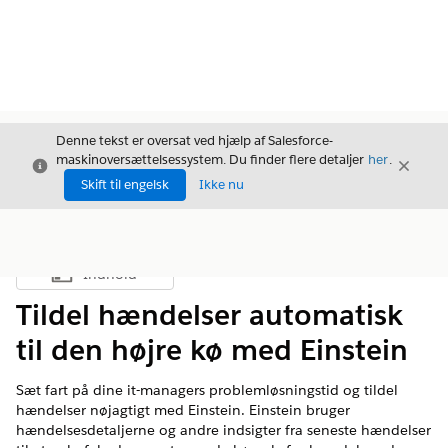
Denne tekst er oversat ved hjælp af Salesforce-
maskinoversættelsessystem. Du finder flere detaljer
her
.
Luk
Luk
Luk
Skift til engelsk
Ikke nu
Indhold
Vis indholdsfortegnelse
Tildel hændelser automatisk
til den højre kø med Einstein
Sæt fart på dine it-managers problemløsningstid og tildel
hændelser nøjagtigt med Einstein. Einstein bruger
hændelsesdetaljerne og andre indsigter fra seneste hændelser