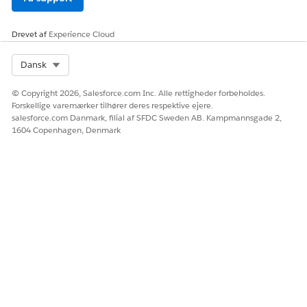
John klikker på Tildel med Einstein på
hændelsesregistreringen. Einstein bruger
Data 360
til at
Drevet af
Experience Cloud
analysere nøglefelter og historiske hændelser, hvilket giver
mere vægt til beskrivelsen, der omtaler VPN-afbrydelser og
Select Org
Dansk
arbejde hjemmefra. Einstein anbefaler, at du gentildeler
INC-0001 til den relevante kø af netværksspecialister, der
© Copyright 2026, Salesforce.com Inc. Alle rettigheder forbeholdes.
har løst 12 lignende VPN-relaterede hændelser 40 %
Forskellige varemærker tilhører deres respektive ejere.
hurtigere end det samlede teamgennemsnit.
salesforce.com Danmark, filial af SFDC Sweden AB. Kampmannsgade 2,
Hændelsesejer ændres automatisk fra IT Support L1-kø til
1604 Copenhagen, Denmark
IT-netværksløsningsgruppe.