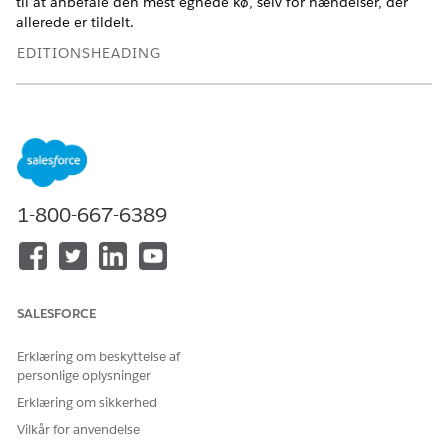
til at anbefale den mest egnede kø, selv for hændelser, der
allerede er tildelt.
EDITIONSHEADING
Tilgængelig i: Lightning Experience
Tilgængelig i:
Enterprise
og
Unlimited
Edition med
Agentforce IT Service.
BRUGERTILLADELSER PÅKRÆVET
1-800-667-6389
Hvis du vil tildele hændelser
Tilladelsessættet
ved brug af Einstein:
Meddelelsesskabelonbruger
Fra Appstarter skal du gå til Agent-IT-servicedesk.
SALESFORCE
På fanen Hændelser skal du åbne en registrering fra
listevisningen Alle.
Erklæring om beskyttelse af
Fra menuen Hurtige handlinger skal du vælge
Tildel med
personlige oplysninger
Einstein
.
Einstein analyserer felter i hændelsesregistreringen (f.eks.
Erklæring om sikkerhed
emne, beskrivelse og kategori) og tildeler en fuldfører
Vilkår for anvendelse
baseret på lignende tidligere registreringer.