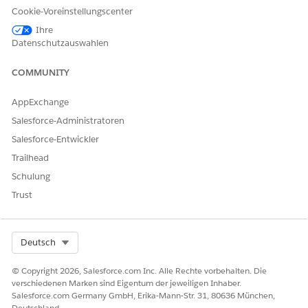
Einstein zuweisen
aus.
Cookie-Voreinstellungscenter
Einstein analysiert Felder im Vorfallsdatensatz (z. B. Betreff,
Ihre
Beschreibung und Kategorie) und weist einen Erfüller auf
Datenschutzauswahlen
der Grundlage ähnlicher vergangener Datensätze zu.
Klicken Sie auf
Okay
.
COMMUNITY
Auf der Registerkarte "Details" wird das Feld
Vorfallsinhaber aktualisiert.
AppExchange
Salesforce-Administratoren
Salesforce-Entwickler
Trailhead
BEISPIEL
Schulung
John ist Vorfallsmanager bei der Cumulus Bank. Smith ist
ein Vorfallsabwickler in der Netzwerkdomäne. Ein Vorfall
Trust
wird von einem Mitarbeiter mit diesen Details erstellt.
Vorfallsnummer: INC0001
Select Org
Deutsch
Titelperson: Kann nicht auf freigegebenes Laufwerk
zugreifen
© Copyright 2026, Salesforce.com Inc. Alle Rechte vorbehalten. Die
Kategorie: Netzwerk
verschiedenen Marken sind Eigentum der jeweiligen Inhaber.
Salesforce.com Germany GmbH, Erika-Mann-Str. 31, 80636 München,
Basierend auf dem Setup der Zuweisungsregeln durch den
Deutschland