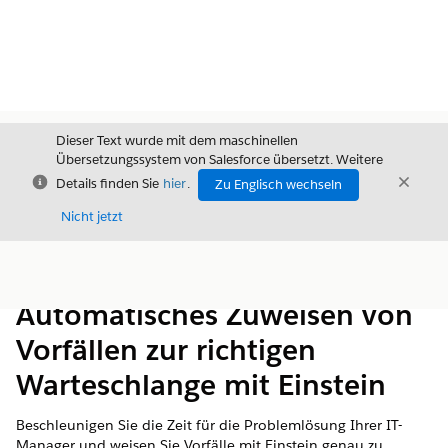
Dieser Text wurde mit dem maschinellen
Übersetzungssystem von Salesforce übersetzt. Weitere
Schließen
Schli
Details finden Sie
hier
.
Zu Englisch wechseln
Schließ
Nicht jetzt
Inhalt
Inhalt anzeigen
Automatisches Zuweisen von
Vorfällen zur richtigen
Warteschlange mit Einstein
Beschleunigen Sie die Zeit für die Problemlösung Ihrer IT-
Manager und weisen Sie Vorfälle mit Einstein genau zu.