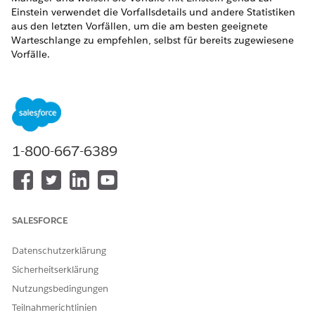
Einstein verwendet die Vorfallsdetails und andere Statistiken
aus den letzten Vorfällen, um die am besten geeignete
Warteschlange zu empfehlen, selbst für bereits zugewiesene
Vorfälle.
ERFORDERLICHE EDITIONEN
Verfügbarkeit: Lightning Experience
Verfügbarkeit:
Enterprise
und
Unlimited
Edition mit
Agentforce IT Service.
1-800-667-6389
ERFORDERLICHE BENUTZERBERECHTIGUNGEN
Zuweisen von Vorfällen mit
Berechtigungssatz "Benutzer
Einstein:
der Aufforderungsvorlage"
SALESFORCE
Navigieren Sie im App Launcher zu Agentic IT Service
Datenschutzerklärung
Desk.
Sicherheitserklärung
Öffnen Sie auf der Registerkarte "Vorfälle" einen Datensatz
Nutzungsbedingungen
in der Listenansicht "Alle".
Wählen Sie im Menü "Schnellaktionen" die Option
Mit
Teilnahmerichtlinien