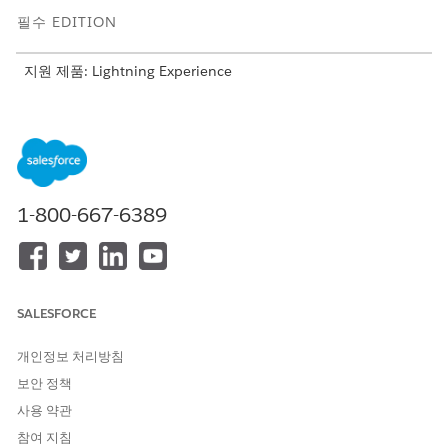
필수 EDITION
지원 제품: Lightning Experience
지원 제품: Agentforce IT 서비스가 포함된
엔터프라이즈
및
무
제한
Edition.
필요한 사용자 권한
Einstein 사용하여 사고 할당:
프롬프트 템플릿 사용자 권한
1-800-667-6389
집합
앱 시작 관리자에서 에이전트 IT 서비스 데스크로 이동합니다.
사고 탭의 모든 목록 보기에서 레코드를 엽니다.
빠른 작업 메뉴에서
Einstein으로 할당
을 선택합니다.
SALESFORCE
Einstein 사고 레코드의 필드(예: 제목, 설명, 범주)를 분석하고
유사한 과거 레코드를 기반으로 처리자를 할당합니다.
개인정보 처리방침
확인
을 클릭합니다.
보안 정책
세부 사항 탭에서 사고 소유자 필드가 업데이트됩니다.
사용 약관
참여 지침