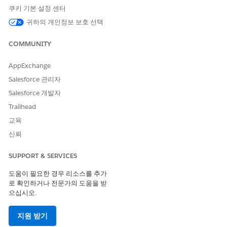
쿠키 기본 설정 센터
귀하의 개인정보 보호 선택
예
John은 Cumulus 은행의 사고 관리자입니다. Smith는 네트워크
COMMUNITY
도메인의 사고 이행자입니다. 사고는 다음 세부 사항을 사용하여
직원이 생성합니다.
AppExchange
사고 번호: INC0001
Salesforce 관리자
제목: 공유 드라이브에 액세스할 수 없음
Salesforce 개발자
범주: Network
Trailhead
관리자가 설정한 할당 규칙을 기반으로 사고가 처음에 IT 지원
교육
L1 대기열 그룹에 할당됩니다. John은 가정에서 작업할 때 VPN
연결이 자주 끊어져 복잡한 네트워크 문제로 인해 문제를 인식합
신뢰
니다. 사고 레코드에 설명을 추가하여 문제의 근본 원인을 설명
합니다.
SUPPORT & SERVICES
John은 사고 레코드에서 Einstein 사용하여 할당을 클릭합니다.
도움이 필요한 경우 리소스를 추가
Einstein은
Data 360을
사용하여 주요 필드와 과거 사고를 분석
로 확인하거나 전문가의 도움을 받
하여 VPN 연결 끊기 및 집에서 작업을 언급하는 설명에 더 많은
으십시오.
가중치를 부여합니다. Einstein 총 팀 평균보다 40% 더 빠르게
12개의 유사한 VPN 관련 사고를 해결한 적절한 네트워크 전문
지원 받기
가 대기열에 INC-0001을 재할당하는 것이 좋습니다.