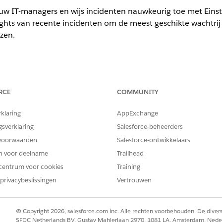
 uw IT-managers en wijs incidenten nauwkeurig toe met Einste
ights van recente incidenten om de meest geschikte wachtrij 
zen.
ience
RCE
COMMUNITY
limited
Edition met Agentforce IT Service.
rklaring
AppExchange
VEREISTE GEBRUIKERSMACHTIGINGEN
gsverklaring
Salesforce-beheerders
in:
Machtigingenset Gebruiker v
voorwaarden
Salesforce-ontwikkelaars
en voor deelname
Trailhead
Agentic IT Service Desk.
en een record vanuit de lijstweergave Alle.
centrum voor cookies
Training
tein
in het menu Snelle acties.
privacybeslissingen
Vertrouwen
 de incidentrecord (zoals onderwerp, beschrijving en categorie) en w
erleden.
© Copyright 2026, salesforce.com inc. Alle rechten voorbehouden. De dive
het veld Incidenteigenaar bijgewerkt.
SFDC Netherlands BV, Gustav Mahlerlaan 2970, 1081 LA, Amsterdam, Nede