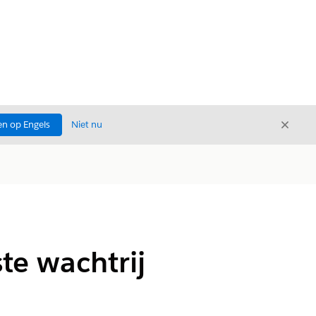
Sluite
n op Engels
Niet nu
Sluiten
te wachtrij