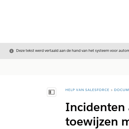
Sluiten
Deze tekst werd vertaald aan de hand van het systeem voor automa
HELP VAN SALESFORCE
DOCUM
U bent hier:
Inhoudsopgave weergeven
Incidenten 
toewijzen m