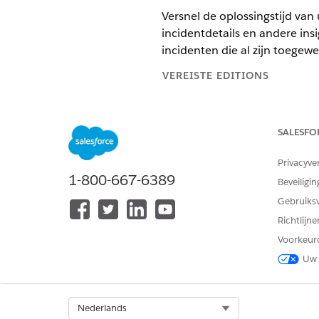
Versnel de oplossingstijd van
incidentdetails en andere ins
incidenten die al zijn toegewe
VEREISTE EDITIONS
Beschikbaar in: Lightning Exper
SALESFO
Beschikbaar in:
Enterprise
en
Un
Privacyve
1-800-667-6389
Beveiligin
Incidenten toewijzen met Einste
Gebruiks
Richtlijn
Ga vanuit de Appstarter naar 
Open op het tabblad Incident
Voorkeur
Selecteer
Toewijzen met Eins
Uw 
Einstein analyseert velden in
soortgelijke records uit het v
Klik op
OK
.
Select Org
Nederlands
Op het tabblad Details wordt 