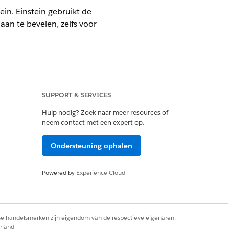
in. Einstein gebruikt de
aan te bevelen, zelfs voor
SUPPORT & SERVICES
Hulp nodig? Zoek naar meer resources of
neem contact met een expert op.
an aanwijzingssjabloon
Ondersteuning ophalen
Powered by
Experience Cloud
ijst een uitvoerder toe op basis van
rse handelsmerken zijn eigendom van de respectieve eigenaren.
rland