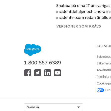
Snabba på dina IT-ansvarigas 
incidentdetaljer och andra in
incidenter som redan är tillde
VERSIONER SOM KRÄVS
Tillgängliga i: Lightning Experi
SALESFO
Tillgängliga i:
Enterprise
och
Un
Sekretess
1-800-667-6389
Säkerhets
Tilldela incidenter med Einstein
Användnin
Riktlinjer
Från Appstartaren, gå till Age
På fliken Incidenter, öppna en 
Cookie-p
Från snabbåtgärdsmenyn, väl
Dina
Einstein analyserar fält i inc
poster.
Klicka på
Okay
.
Select Org
Svenska
På fliken Detaljer uppdateras 