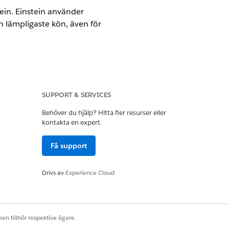
ein. Einstein använder
n lämpligaste kön, även för
SUPPORT & SERVICES
Behöver du hjälp? Hitta fler resurser eller
kontakta en expert.
Användare av uppmaningsmall
Få support
Drivs av
Experience Cloud
pfyllare baserat på liknande tidigare
en tillhör respektive ägare.