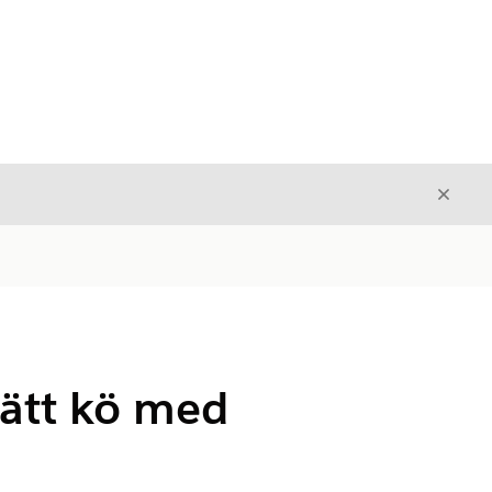
Stäng
Stäng
 rätt kö med