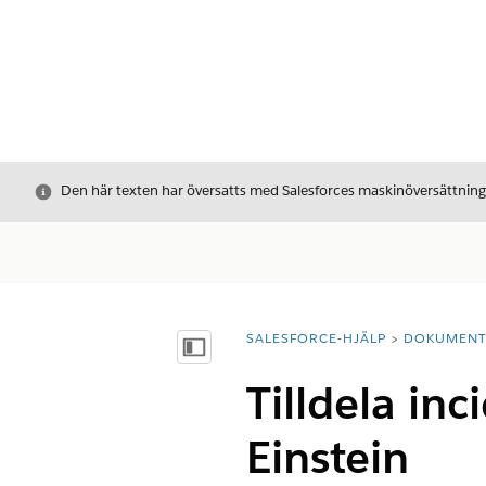
Stäng
Den här texten har översatts med Salesforces maskinöversättnin
SALESFORCE-HJÄLP
DOKUMEN
Du är här:
Visa innehållsförteckning
Tilldela inc
Einstein