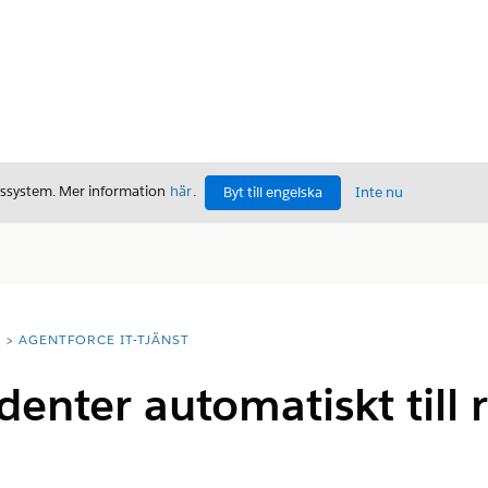
gssystem. Mer information
här
.
Byt till engelska
Inte nu
T
AGENTFORCE IT-TJÄNST
identer automatiskt till