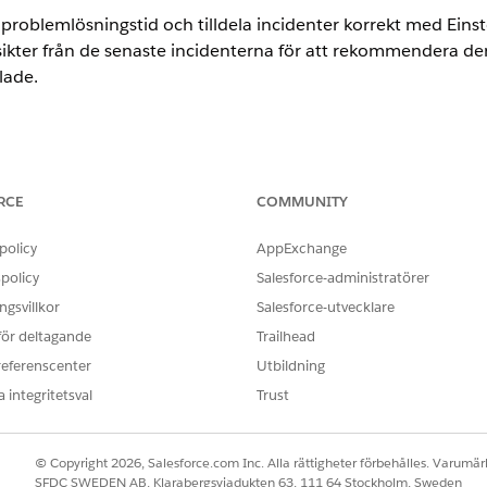
problemlösningstid och tilldela incidenter korrekt med Einst
sikter från de senaste incidenterna för att rekommendera de
lade.
ence
RCE
COMMUNITY
limited
Editions med Agentforce IT Service.
policy
AppExchange
ANVÄNDARBEHÖRIGHETER SOM KRÄVS
policy
Salesforce-administratörer
:
Behörighetsuppsättningen 
gsvillkor
Salesforce-utvecklare
 för deltagande
Trailhead
ntic IT Service Desk.
post från listvyn Alla.
referenscenter
Utbildning
j
Tilldela med Einstein
.
 integritetsval
Trust
identposten (som ämne, beskrivning och kategori) och tilldelar en up
© Copyright 2026, Salesforce.com Inc. Alla rättigheter förbehålles. Varumärk
fältet Incidentägare.
SFDC SWEDEN AB, Klarabergsviadukten 63, 111 64 Stockholm, Sweden