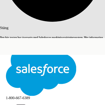
Sök
Stäng
Den här texten har översatts med Salesforces maskinöversättningssystem. Mer information
Byt till engelska
Inte nu
här
.
Stäng
Stäng
1-800-667-6389