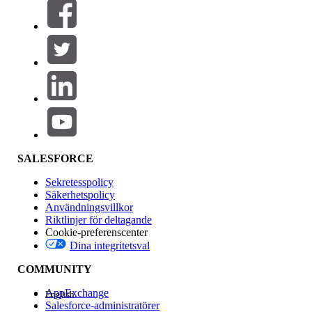
Filter (0)
VÄLJ FILTER
Lägg till
Produktområde
Funktionspåverkan
SALESFORCE
Sekretesspolicy
Säkerhetspolicy
Användningsvillkor
Riktlinjer för deltagande
Cookie-preferenscenter
Dina integritetsval
Version
COMMUNITY
AppExchange
English
Salesforce-administratörer