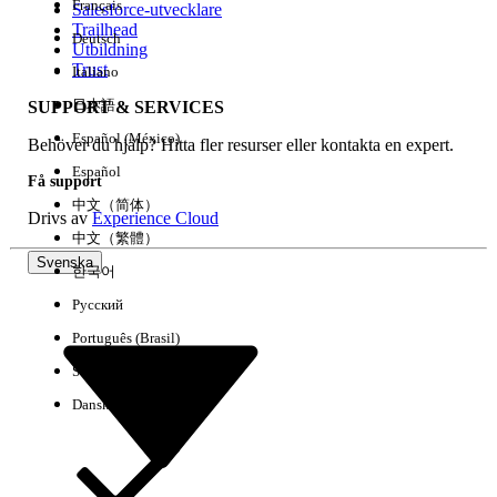
Français
Salesforce-utvecklare
Trailhead
Deutsch
Händelse
Utbildning
Trust
Italiano
日本語
SUPPORT & SERVICES
Español (México)
Behöver du hjälp? Hitta fler resurser eller kontakta en expert.
Rensa alla
Klart
Español
Få support
中文（简体）
Drivs av
Experience Cloud
中文（繁體）
Svenska
한국어
Русский
Português (Brasil)
Suomi
Dansk
Inga resultat