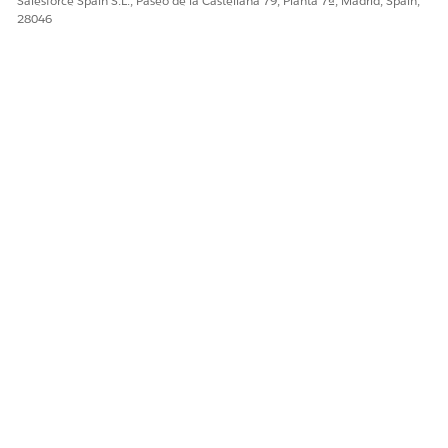
Salesforce Spain S.L., Paseo de la Castellana 79, Planta 7ª, Madrid, Spain,
28046
Sí
No