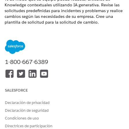
Knowledge contextuales utilizando IA generativa. Revise las
solicitudes predefinidas para incidentes y problemas y realice
cambios según las necesidades de su empresa. Cree una
plantilla de solicitud para la solicitud de cambio.
EDICIONES NECESARIAS
Disponible en: Lightning Experience
Disponible en:
Enterprise
Edition y
Unlimited
Edition con
Agentforce IT Service.
1-800-667-6389
Plantillas de solicitudes predefinidas para Einstein
Knowledge Creation para servicios de TI
Las plantillas de solicitudes predeterminadas para
Knowledge Creation ayudan sus equipos de TI a redactar
SALESFORCE
artículos de Knowledge contextuales de forma rápida y
coherente. Las plantillas definen cómo un modelo de
Declaración de privacidad
idioma grande (LLM) genera contenido especificando la
Declaración de seguridad
estructura, las instrucciones y los datos de origen del
Condiciones de uso
artículo.
Directrices de participación