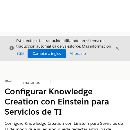
Este texto se ha traducido utilizando un sistema de
traducción automática de Salesforce. Más información
Cerrar
Cerrar
Cerrar
aquí
.
Cambiar a inglés
Ahora no
Índice de
Mostrar índice de materias
materias
Configurar Knowledge
Creation con Einstein para
Servicios de TI
Configure Knowledge Creation con Einstein para Servicios de
TI de modo que su equipo pueda redactar artículos de