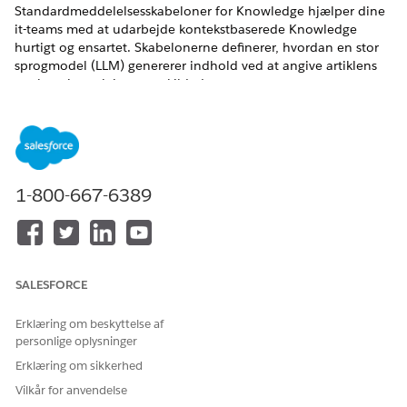
Standardmeddelelsesskabeloner for Knowledge hjælper dine
it-teams med at udarbejde kontekstbaserede Knowledge
hurtigt og ensartet. Skabelonerne definerer, hvordan en stor
sprogmodel (LLM) genererer indhold ved at angive artiklens
struktur, instruktioner og kildedata.
EDITIONSHEADING
Tilgængelig i: Lightning Experience
Tilgængelig i:
Enterprise
og
Unlimited
Edition med
1-800-667-6389
Agentforce IT Service.
Meddelelsesskabelonerne indeholder disse komponenter til
at guide LLM's svar og sikre, at de genererede artikler er
nøjagtige og relevante.
SALESFORCE
KOMPONENT
HVAD DEN BESTEMMER
Erklæring om beskyttelse af
personlige oplysninger
Knowledge
De specifikke felter på
Knowledge, hvor LLM's
Erklæring om sikkerhed
genererede indhold
Vilkår for anvendelse
udfyldes, f.eks. titel,