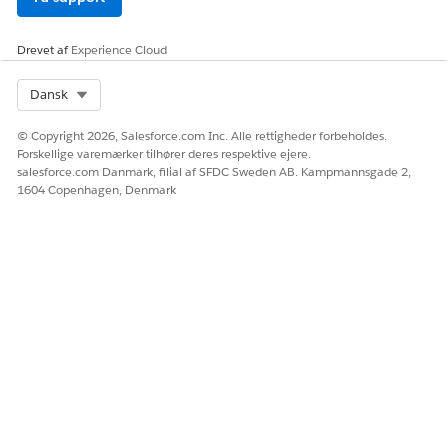
meddelelsesskabelonerne tilsvarende. Se
Rediger eksisterende
Knowledge-oprettelsesmeddelelsesskabeloner for it-tjenester
.
Drevet af
Experience Cloud
Hvis LLM's svar skal være synlige, skal du også føje de
tilpassede felter til sidelayoutet for Knowledge Se
Opret
Select Org
Dansk
sidelayouts for forskellige IT Service Knowledge-artikler
.
© Copyright 2026, Salesforce.com Inc. Alle rettigheder forbeholdes.
Forskellige varemærker tilhører deres respektive ejere.
salesforce.com Danmark, filial af SFDC Sweden AB. Kampmannsgade 2,
1604 Copenhagen, Denmark
LØSTE DENNE ARTIKEL DIT PROBLEM?
Giv os besked, så vi kan forbedre os!
Ja
Nej