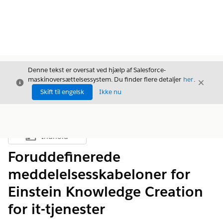
Denne tekst er oversat ved hjælp af Salesforce-
maskinoversættelsessystem. Du finder flere detaljer
her
.
Luk
Luk
Luk
Skift til engelsk
Ikke nu
Indhold
Vis indholdsfortegnelse
Foruddefinerede
meddelelsesskabeloner for
Einstein Knowledge Creation
for it-tjenester