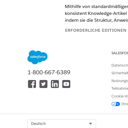
Mithilfe von standardmäßige
konsistent Knowledge-Artikel 
indem sie die Struktur, Anwe
ERFORDERLICHE EDITIONEN
Verfügbarkeit: Lightning Experi
SALESFO
Verfügbarkeit:
Enterprise
und
U
Datensch
Die Aufforderungsvorlagen en
1-800-667-6389
dass die generierten Artikel 
Sicherhei
Nutzungs
KOMPONENTE
Teilnahme
Knowledge Felder
Cookie-Vo
Ihr
Aufforderungsanweisungen
Select Org
Deutsch