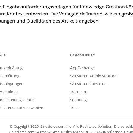
n Eingabeaufforderungsvorlagen für Knowledge Creation kön
im Kontext entwerfen. Die Vorlagen definieren, wie ein groß
isungen und Quelldaten des Artikels angeben.
ence
RCE
COMMUNITY
nlimited
Edition mit Agentforce IT Service.
utzerklärung
AppExchange
thalten die folgenden Komponenten, um die Antwort des LL
genau und relevant sind.
tserklärung
Salesforce-Administratoren
bedingungen
Salesforce-Entwickler
WAS SIE BESTIMMT
richtlinien
Trailhead
Die spezifischen Felder im K
reinstellungscenter
Schulung
generierte Inhalt des LLM ausg
e Datenschutzauswahlen
Trust
Zusammenfassung, Problem,
Lösung.
Diese Anweisungen geben de
© Copyright 2026, Salesforce.com Inc. Alle Rechte vorbehalten. Die versch
Inhalt für jedes Feld generie
Salesforce.com Germany GmbH, Erika-Mann-Str. 31, 80636 München, Deut