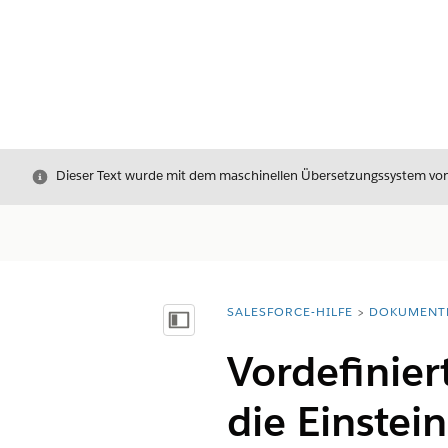
Schließen
Dieser Text wurde mit dem maschinellen Übersetzungssystem von S
SALESFORCE-HILFE
DOKUMENT
Sie befinden sich hier:
Inhalt anzeigen
Vordefinier
die Einstei