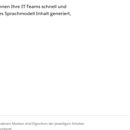
nen Ihre IT-Teams schnell und
es Sprachmodell Inhalt generiert,
M zu steuern und sicherzustellen,
nowledge-Artikel, in denen der
efüllt wird, beispielsweise Titel,
 Problemumgehung, Ursache und
m LLM einen Überblick darüber, wie
iedenen Marken sind Eigentum der jeweiligen Inhaber.
rt werden soll, um sicherzustellen, dass
schland