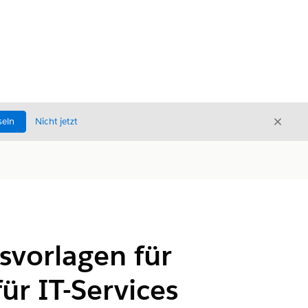
Schli
seln
Nicht jetzt
Schließ
svorlagen für
ür IT-Services