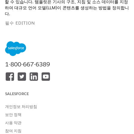
할 수 있습니다. 템플릿은 기사의 구조, 지침 및 소스 데이터를 지정
하여 대규모 언어 모델(LLM)이 콘텐츠를 생성하는 방법을 정의합니
다.
필수 EDITION
지원 제품: Lightning Experience
지원 제품: Agentforce IT 서비스가 포함된
엔터프라이즈
및
무
제한
Edition.
1-800-667-6389
프롬프트 템플릿에는 LLM의 응답을 안내하고 생성된 기사가 정확
하고 관련이 있는지 확인하는 다음 구성 요소가 포함되어 있습니다.
구성 요소
결정 항목
SALESFORCE
Knowledge 필드
LLM의 생성된 내용이 채워진
Knowledge 기사의 특정 필드
입니다(예: 제목, 요약, 문제, 해
개인정보 처리방침
결 방법, 근본 원인, 해결 방법).
보안 정책
프롬프트 명령
다음 지침은 LLM에서 각 필드
사용 약관
에 대한 콘텐츠를 생성하는 방
참여 지침