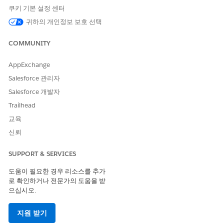
법을 안내하여 출력이 간결하
쿠키 기본 설정 센터
고 부정확한 내용을 방지합니
다.
귀하의 개인정보 보호 선택
기초 교육 필드
이 섹션에서는 LLM에서
COMMUNITY
Knowledge 기사의 내용을 작
성하는 데 사용되는 서비스 레
AppExchange
코드(그라운딩 데이터)의 필드
를 지정합니다.
Salesforce 관리자
Salesforce 개발자
프롬프트 템플릿은 완전히 사용자 정의할 수 있으므로 조직의 특정
요구에 맞게 템플릿의 일부를 수정할 수 있습니다.
Trailhead
교육
기본적으로 프롬프트 템플릿은
IT 서비스용 Knowledge 기사에 사
용자 정의 필드 만들기
에서 만들도록 요청한 Knowledge 개체에 대
신뢰
한 사용자 정의 필드를 사용합니다. 다른 필드를 설정한 경우 프롬
프트 템플릿을 적절하게 수정할 수 있습니다. IT 서비스에 대한 기
SUPPORT & SERVICES
존 Knowledge 생성 프롬프트 템플릿
수정을 참조하십시오
.
도움이 필요한 경우 리소스를 추가
LLM의 응답이 표시되도록 하려면 Knowledge 기사 유형의 페이지
로 확인하거나 전문가의 도움을 받
레이아웃에 사용자 정의 필드를 추가해야 합니다. 다른 IT 서비스
으십시오.
Knowledge 기사에 대한
페이지 레이아웃 만들기
를 참조하십시오.
지원 받기