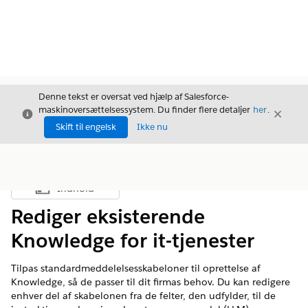
Denne tekst er oversat ved hjælp af Salesforce-
maskinoversættelsessystem. Du finder flere detaljer
her
.
Luk
Luk
Luk
Skift til engelsk
Ikke nu
Indhold
Vis indholdsfortegnelse
Rediger eksisterende
Knowledge for it-tjenester
Tilpas standardmeddelelsesskabeloner til oprettelse af
Knowledge, så de passer til dit firmas behov. Du kan redigere
enhver del af skabelonen fra de felter, den udfylder, til de