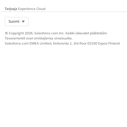
Syötä kentän nimeksi
.
Tarjoaja
Experience Cloud
Affected_System
2
Lisää uusi mukautettu
Select Org
Suomi
kenttä Luo Knowledge
vahinkotapahtumista -
© Copyright 2026, Salesforce.com Inc. Kaikki oikeudet pidätetään.
kehotteen uuteen
Tavaramerkit ovat omistajiensa omaisuutta.
versioon.
Salesforce.com EMEA Limited, Keilaranta 1, 3rd floor 02150 Espoo Finland
3
Lisää JSON-muoto-osiossa
kentän nimi ja lyhyt kuvaus
JSON-muoto-osioon.
Esimerkiksi
”Affected_System__c”:”
Vahinkoon liittyvät
järjestelmät”,
4
Lisää Kehotteiden ohjeet -
osioon ohjeita datan
luomiseksi Asiaankuuluvat
järjestelmät -kentälle. Voit
liittää tämän ohjeeksi:
- Specific instructions fo