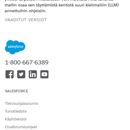
mallin osaa sen täyttämistä kentistä suuri kielimalliin (LLM)
annettuihin ohjeisiin.
VAADITUT VERSIOT
Käytettävissä: Lightning Experiencessa
Käytettävissä:
Enterprise
Edition- ja
Unlimited
Edition -
versioissa Agentforce IT -palvelulla.
1-800-667-6389
TARVITTAVAT KÄYTTÖOIKEUDET
Kehotteiden mallien
Kehotteen mallin hallinta -
luominen ja hallinta
käyttöoikeusjoukko
Kehotteiden rakentajassa:
SALESFORCE
Kirjoita Määritykset-valikon Pikahaku-kenttään
ja
Prompt
valitse
Kehotteiden rakentaja
.
Tietosuojalausunto
Näet luettelon oletusarvoisista kehotteiden malleista,
Turvatiedote
mukaan lukien:
Käyttöehdot
Knowledge luominen vahinkotapahtumista
Knowledge luominen ongelmista
Osallistumisohjeet