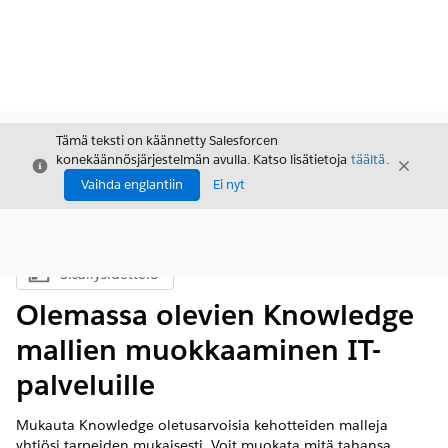
Tämä teksti on käännetty Salesforcen
konekäännösjärjestelmän avulla. Katso lisätietoja
täältä
.
Sulje
Sulje
Sulje
Vaihda englantiin
Ei nyt
Sisällysluettelo
Näytä sisällysluettelo
Olemassa olevien Knowledge
mallien muokkaaminen IT-
palveluille
Mukauta Knowledge oletusarvoisia kehotteiden malleja
yhtiösi tarpeiden mukaisesti. Voit muokata mitä tahansa