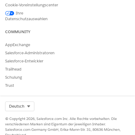
in der Listenansicht "Alle".
Cookie-Voreinstellungscenter
Wählen Sie im Schnellaktionsmenü
Problem mit Einstein
Ihre
erstellen
aus.
Datenschutzauswahlen
Einstein analysiert den Vorfall und die zugehörigen
Datensätze, um automatisch einen Problemdatensatz zu
COMMUNITY
entwerfen.
Überprüfen Sie den von Einstein generierten
AppExchange
Problemdatensatz, um sicherzustellen, dass wichtige
Felder wie Betreff, Kategorie, Unterkategorie,
Salesforce-Administratoren
Beschreibung, Auswirkung, Dringlichkeit und Priorität
Salesforce-Entwickler
richtig sind.
Trailhead
Klicken Sie auf
Speichern
.
Schulung
Der Problemdatensatz wird erfolgreich erstellt.
Trust
Select Org
Deutsch
BEISPIEL
Sarah ist IT-Fulfillerin bei der Cumulus Bank. Ein Mitarbeiter
© Copyright 2026, Salesforce.com Inc. Alle Rechte vorbehalten. Die
erstellt einen Datensatz mit den folgenden Details:
verschiedenen Marken sind Eigentum der jeweiligen Inhaber.
Salesforce.com Germany GmbH, Erika-Mann-Str. 31, 80636 München,
Vorfallsnummer: INC0002
Deutschland