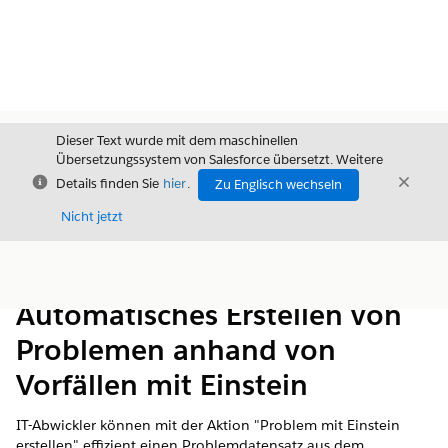
Dieser Text wurde mit dem maschinellen
Übersetzungssystem von Salesforce übersetzt. Weitere
Schließen
Schli
Details finden Sie
hier
.
Zu Englisch wechseln
Schließ
Nicht jetzt
Inhalt
Inhalt anzeigen
Automatisches Erstellen von
Problemen anhand von
Vorfällen mit Einstein
IT-Abwickler können mit der Aktion "Problem mit Einstein
erstellen" effizient einen Problemdatensatz aus dem