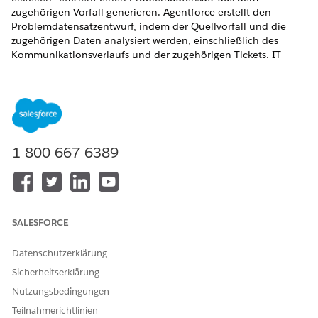
zugehörigen Vorfall generieren. Agentforce erstellt den
Problemdatensatzentwurf, indem der Quellvorfall und die
zugehörigen Daten analysiert werden, einschließlich des
Kommunikationsverlaufs und der zugehörigen Tickets. IT-
Abwickler können das Problem schnell überprüfen und
speichern.
ERFORDERLICHE EDITIONEN
Verfügbarkeit: Lightning Experience
1-800-667-6389
Verfügbarkeit:
Enterprise
und
Unlimited
Edition mit
Agentforce IT Service.
ERFORDERLICHE BENUTZERBERECHTIGUNGEN
SALESFORCE
Erstellen von Problemen mit
Berechtigungssatz "Benutzer
Einstein:
der Aufforderungsvorlage"
Datenschutzerklärung
Sicherheitserklärung
Navigieren Sie im App Launcher zu Agentic IT Service
Nutzungsbedingungen
Desk.
Öffnen Sie auf der Registerkarte "Vorfälle" einen Datensatz
Teilnahmerichtlinien