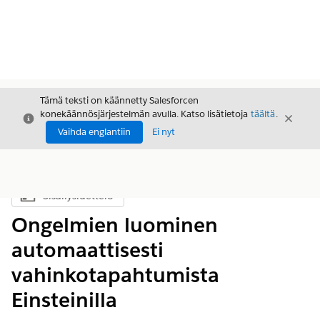
Tämä teksti on käännetty Salesforcen
konekäännösjärjestelmän avulla. Katso lisätietoja
täältä
.
Sulje
Sulje
Sulje
Vaihda englantiin
Ei nyt
Sisällysluettelo
Näytä sisällysluettelo
Ongelmien luominen
automaattisesti
vahinkotapahtumista
Einsteinilla