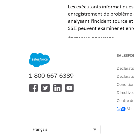
Les exécutants informatiques 
enregistrement de problème à 
analysant l'incident source e
SSII peuvent examiner et enr
ÉDITIONS REQUISES
Disponible avec : Lightning Exp
SALESFO
Disponible avec :
Enterprise
Edi
Déclarati
1-800-667-6389
Déclaratio
Conditions
Pour créer des problèmes en util
Directive
Dans le Lanceur d'application
Centre de
Sous l'onglet Incidents, ouvr
Vos
Dans le menu d'actions rapid
Einstein analyse l'incident 
Vérifiez l'enregistrement du 
Select Org
Français
Catégorie, Sous-catégorie, Des