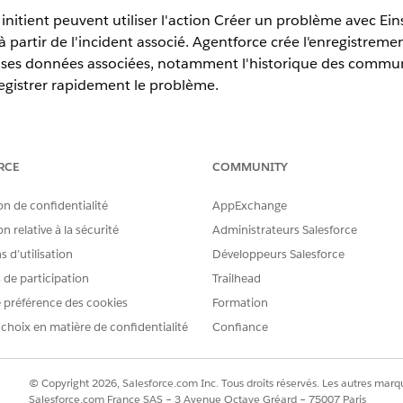
initient peuvent utiliser l'action Créer un problème avec Ei
partir de l'incident associé. Agentforce crée l'enregistrem
t ses données associées, notamment l'historique des communic
egistrer rapidement le problème.
erience
RCE
COMMUNITY
tion et
Unlimited
Edition avec Agentforce IT Service.
on de confidentialité
AppExchange
n relative à la sécurité
Administrateurs Salesforce
AUTORISATIONS UTILISATEUR REQUISES
 d’utilisation
Développeurs Salesforce
isant Einstein :
Ensemble d'autorisations Uti
s de participation
Trailhead
, accédez à Agentic IT Service Desk.
 préférence des cookies
Formation
ez un enregistrement depuis la vue de liste Tous.
 choix en matière de confidentialité
Confiance
es, sélectionnez
Créer un problème avec Einstein
dans le menu d'ac
et ses enregistrements associés pour rédiger automatiquement un en
problème généré par Einstein pour vous assurer de l'exactitude des
© Copyright 2026, Salesforce.com Inc. Tous droits réservés. Les autres marqu
cription, Impact, Urgence et Priorité.
Salesforce.com France SAS – 3 Avenue Octave Gréard – 75007 Paris