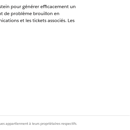
nstein pour générer efficacement un
ent de problème brouillon en
ations et les tickets associés. Les
lisateur du modèle d'invite
tions rapides.
registrement de problème.
 champs clés, notamment Objet,
es appartiennent à leurs propriétaires respectifs.