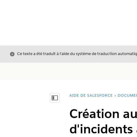
Fermer
Ce texte a été traduit à l’aide du système de traduction automatiq
AIDE DE SALESFORCE
DOCUME
Vous êtes ici :
Afficher la table des matières
Création a
d'incidents