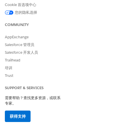
Cookie 首选项中心
示例
Sarah 是 Cumulus Bank 的问题经理。Smith 是连接域中的高
您的隐私选择
级网络实施者。系统滞后的多个报表会创建问题记录，详细信息
如下：
COMMUNITY
问题编号：PRB-8822
AppExchange
主题：Office VPN 连接延迟
类别：连接
Salesforce 管理员
Salesforce 开发人员
根据 IT 经理设置的分配规则，问题最初会分配到组 IT 支持 L2
队列。Sarah 会调查并确定延迟是主要加密网关高峰时段发生
Trailhead
的。她更新了问题记录描述，以包括有关防火墙吞吐量瓶颈和
培训
VPN 隧道加密开销的调查结果。
Trust
Sarah 在问题记录上单击分配 Einstein。Einstein 使用
Data
360
分析更新描述中的技术术语，并将其与类似性能问题的历史
SUPPORT & SERVICES
数据进行比较。由于描述强调了防火墙吞吐量和加密开
销,Einstein 建议将 PRB-8822 重新分配到适当的队列中,这是一
需要帮助？查找更多资源，或联系
组今年已成功解决 18 个高优先级连接性能问题的网络专家。
专家。
问题所有人会自动更新，从 IT 支持 L2 队列到适当的队列，确保
获得支持
调查立即由最合格的专家处理。