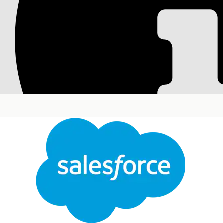
Aktivieren von Eins
Konfigurieren Sie Einstein und Data Cloud so, das
Knowledge-Artikel entworfen werden. Richten Sie
Konfigurationselemente zu identifizieren.
Erforderliche Editionen
Verfügbarkeit: Lightning Experience
Verfügbarkeit:
Enterprise
und
Unlimited
Edition m
Erfo
Einrichten von Einstein für den IT-Service:
Stellen Sie sicher, dass Sie
Einstein aktivieren
und
Automatisches Zuweisen von Vorfällen mit Einstei
Navigieren Sie im Menü "Setup" zu
Salesfor
Klicken Sie in der Liste "Funktionen" auf de
Aktivieren Sie auf der Seite "Vorfallsverwalt