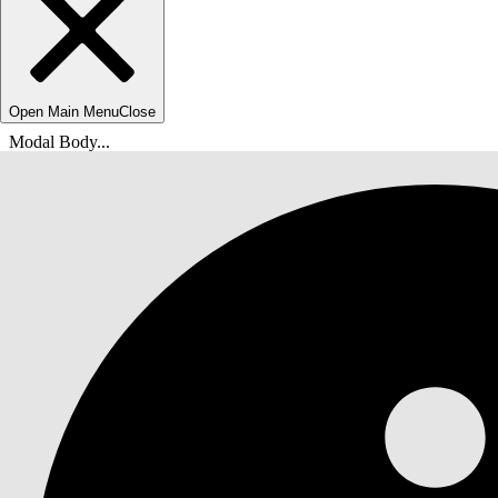
Open Main Menu
Close
Modal Body...
Sie befinden sich hier:
Salesforce-Hilfe
Dokumente
Agentforce IT-Service