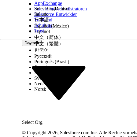
AppExchange
aus.
Select Org
Deutsch
Salesforce-Administratoren
Aktivieren Sie
Änderungsanforderungen mit E
Italiano
Salesforce-Entwickler
Verwenden Sie Einstein, um Änderungsanfor
Trailhead
日本語
mithilfe von Quell- und verwandten Datensa
Schulung
Español (México)
Identifizieren betroffener Konfigurationselement
Trust
Español
Stellen Sie zunächst sicher, dass dem Seitenlayo
betroffenen Themenlistenkomponenten für CIs hi
中文（简体）
Agentforce aktivieren
.
Deutsch
中文（繁體）
Richten Sie die
Konfigurationsverwaltungs
한국어
Erstellen Sie einen Suchindex
.
Русский
Português (Brasil)
Suomi
Dansk
KONNTEN SIE IHR PROBLEM MITHILFE DIESES ARTIKEL
Svenska
Geben Sie uns Feedback, damit wir uns verbessern könn
Nederlands
Norsk
Select Org
© Copyright 2026, Salesforce.com Inc. Alle Rechte vorbeh