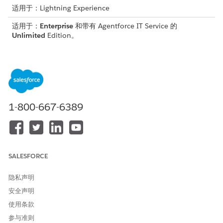
适用于：Lightning Experience
适用于：
Enterprise
和带有 Agentforce IT Service 的
Unlimited
Edition。
所需用户权限
设置 Einstein for IT Service：
查看设置和配置
确保
启用 Einstein
并为 Einstein
设置
Data 360
。
1-800-667-6389
要使用 Einstein 自动分配事件：
从“设置”菜单中，转到
Salesforce Go
>
功能
。
在功能列表中，单击事件管理卡上的
继续前进
。
在事件管理页面中，打开允许 Einstein 分配事件。
SALESFORCE
要使用 Einstein 自动创建问题记录：
从“设置”菜单中，转到
Salesforce Go
>
功能
。
隐私声明
在功能列表中，单击问题管理卡上的
继续前进
。
安全声明
单击打开问题管理卡上的
审查
。
打开使用 Einstein 创建问题。
使用条款
参与准则
要使用 Einstein 自动为您的事件、问题和变更请求起草