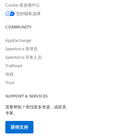
Knowledge 文章：
Cookie 首选项中心
当您打开适用于 Agentforce IT 服务的 Einstein Knowledge 创
您的隐私选择
建时，会自动部署两个提示模板，即从问题创建 Knowledge 文
章和从事件创建 Knowledge 文章。
COMMUNITY
从 Salesforce 转到页面，转到“功能”选项卡，搜索
Create for IT Service。
Einstein Knowledge
AppExchange
在适用于 IT 服务的 Einstein Knowledge 创建中，单击
设
Salesforce 管理员
置
。
单击“开始”
。
Salesforce 开发人员
单击
打开
。
Trailhead
此操作打开 Einstein 生成式 AI，并自动部署预构建的提示
培训
模板。
Trust
要允许服务代表以多种语言起草文章，请在 Knowledge 设
置中
启用它们
。
SUPPORT & SERVICES
Knowledge 创建支持英语、荷兰语、法语、意大利语、德
语、日语、葡萄牙语（巴西）、西班牙语（墨西哥）、西班
需要帮助？查找更多资源，或联系
牙语（西班牙）和瑞典语。
专家。
自动分配 Einstein 的问题：
从“设置”中，在快速查找框中输入
，然后选择
问题
问题管理
获得支持
管理
。
打开
使用 Einstein 分配问题
。