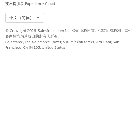
技术提供者
Experience Cloud
使用 Einstein 根据问题详细信息和类似记录将问题路由到适当
队列。
Select Org
中文（简体）
要从 Einstein 的问题或事件自动创建变更请求：
从“设置”中，在快速查找框中输入
，然后选择
变更
变更管理
© Copyright 2026, Salesforce.com Inc. 公司版权所有。保留所有权利。其他
管理
。
各商标均为其各自的所有人所有。
Salesforce, Inc. Salesforce Tower, 415 Mission Street, 3rd Floor, San
打开
使用 Einstein 创建更改
请求。
Francisco, CA 94105, United States
使用 Einstein 从问题或事件创建变更请求，以使用源和相
关记录数据自动填写字段。
要使用 Einstein 识别事件、问题和变更请求的受影响配置项目
(CI)：
在开始前，请确保受影响的 CI 和受影响的 CI 相关列表组件已
添加到事件、问题和变更请求页面布局。
启用 Agentforce
。
设置
配置管理数据库 (CMDB)
。
创建搜索索引
。
本文章是否解决您的问题？
请与我们共享您的想法，以便我们进行改进！