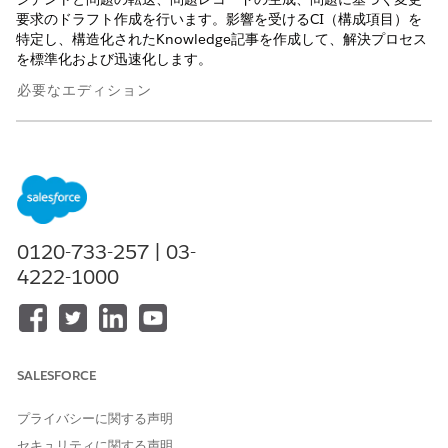
要求のドラフト作成を行います。影響を受けるCI（構成項目）を
特定し、構造化されたKnowledge記事を作成して、解決プロセス
を標準化および迅速化します。
必要なエディション
使用可能なインターフェース: Lightning Experience
使用可能なエディション: Agentforce IT Service が付属する
Enterprise
Edition および
Unlimited
Edition。
Einstein を使用した適切なキューへのインシデントの自動割
0120-733-257 | 03-
り当て
4222-1000
Einsteinを使用して、ITマネージャーの問題解決時間を短縮
し、インシデントを正確に割り当てます。Einstein は、イン
シデントの詳細と最近のインシデントからのその他のインサイ
トを使用して、すでに割り当てられているインシデントにも最
適なキューを推奨します。
SALESFORCE
Einstein を使用した適切なキューへの問題の自動割り当て
Einstein を使用して解決時間を短縮し、問題を適切なキュー
プライバシーに関する声明
に転送します。Einstein は、類似レコードの問題の詳細とイ
セキュリティに関する声明