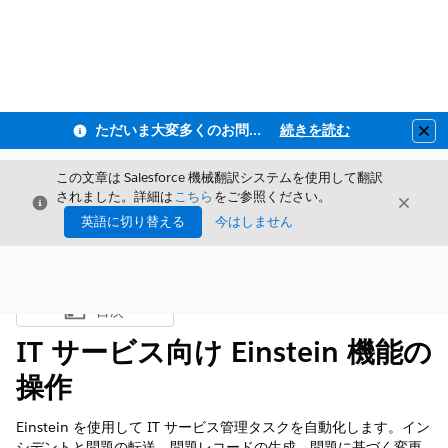
ただいま大変多くのお問い合わせをいただいており、ご連絡までにお時間を頂戴しております
続きを読む
Clo
この文章は Salesforce 機械翻訳システムを使用して翻訳
されました。詳細は
こちら
をご参照ください。
閉じる
閉じ
閉じる
英語に切り替える
今はしません
目次
目次を表示
IT サービス向け Einstein 機能の
操作
Einstein を使用して IT サービス管理タスクを自動化します。イン
シデントと問題の転送、問題レコードの生成、問題に基づく変更