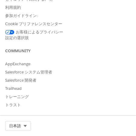
ンサイトを使用して、すでに割り当てられた問題でもキューを
利用規約
推奨します。
参加ガイドライン:
Einstein を使用したインシデントからの問題の自動作成
Cookie プリファレンスセンター
IT 履行者が開始する [Create Problem with Einstein
(Einstein を使用して問題を作成)] アクションを使用して、関
お客様によるプライバシー
設定の選択肢
連するインシデントから問題レコードを効率的に生成できま
す。Agentforceは、ソースインシデントとその関連データ(通
COMMUNITY
信履歴や関連チケットなど)を分析して、ドラフト問題レコー
ドを作成します。IT 履行者は問題をすばやく確認して保存で
きます。
AppExchange
Salesforce システム管理者
Einstein を使用したインシデントまたは問題からの変更要求
の自動作成
Salesforce 開発者
Einstein を使用して、インシデントまたは問題から変更要求
Trailhead
を生成します。Einstein は、コミュニケーション履歴、関連
トレーニング
チケット、ソースレコードを分析してドラフトを作成します。
トラスト
詳細を確認し、レコードを保存します。
Einstein を使用した IT Service Knowledge Article の作成お
よび編集
Select Org
日本語
生成AIを使用して、インシデント、問題、変更要求レコードか
らコンテキストに応じたKnowledge記事を作成します。ITサ