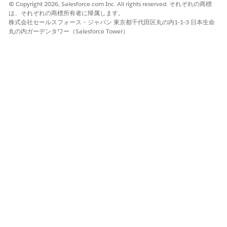
© Copyright 2026, Salesforce.com Inc. All rights reserved. それぞれの商標
ービス・レコードの情報をStructured Knowledgeに変換する
は、それぞれの商標所有者に帰属します。
ことで、手作業を削減し、ドキュメントを標準化します。
株式会社セールスフォース・ジャパン 東京都千代田区丸の内1-1-3 日本生命
丸の内ガーデンタワー（Salesforce Tower）
Einstein を使用した IT サービスレコードの影響を受ける設定
項目の特定
Einsteinは、Data Cloudを使用して、インシデント、問題、
変更要求レコードの設定項目(CI)を識別します。[影響を受け
る CI を検索] アクションを使用して、レコードの説明を分析
し、影響を受ける CI のランク付けされた提案を取得します。
これらのインサイトは、問題の根本原因を見つけるのに役立つ
ため、手作業が減り、解決が促進されます。
この記事で問題は解決されましたか?
ご意見をお待ちしております。
はい
いいえ