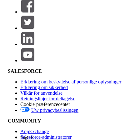
Filtre (0)
VÆLG FILTRE
Tilføj
Produktområde
Funktionspåvirkning
SALESFORCE
Erklæring om beskyttelse af personlige oplysninger
Erklæring om sikkerhed
Vilkår for anvendelse
Retningslinjer for deltagelse
Cookie-præferencecenter
Uw privacybeslissingen
Version
COMMUNITY
AppExchange
Salesforce-administratorer
English