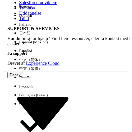
Salesforce-udviklere
Français
Trailhead
Experience
Uddannelse
Deutsch
Tillid
Italiano
SUPPORT & SERVICES
日本語
Har du brug for hjælp? Find flere ressourcer, eller få kontakt med e
Ryd alle
Udført
Español (México)
ekspert.
Español
Få support
中文（简体）
Drevet af
Experience Cloud
中文（繁體）
Dansk
한국어
Русский
Português (Brasil)
Suomi
Ingen resultater