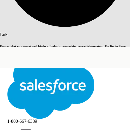
Søg
Luk
Denne tekst er oversat ved hjælp af Salesforce-maskinoversættelsessystem. Du finder flere
Skift til engelsk
Ikke nu
detaljer
her
.
Luk
Luk
1-800-667-6389