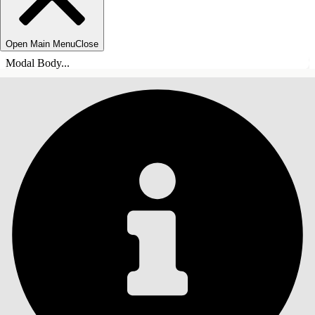
Open Main Menu
Close
Modal Body...
INDHOLD
Søg
Vis indholdsfortegnelse
Indhold