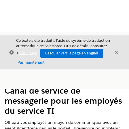
Ce texte a été traduit à l’aide du système de traduction
automatique de Salesforce. Plus de détails, consultez
Fermer
Ferme
<
cette page
.
Basculer vers la page en anglais
Fermer
Pas maintenant
Table des
Afficher la table des matières
matières
Canal de service de
messagerie pour les employés
du service TI
Offrez à vos employés un moyen de communiquer avec un
agent Agentforce depuis le portail libre-service pour obtenir