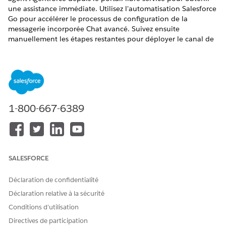
une assistance immédiate. Utilisez l'automatisation Salesforce
Go pour accélérer le processus de configuration de la
messagerie incorporée Chat avancé. Suivez ensuite
manuellement les étapes restantes pour déployer le canal de
service de messagerie vers le portail des employés.
ÉDITIONS REQUISES
Disponible avec : Lightning Experience
1-800-667-6389
Disponible avec : éditions
Enterprise
,
Performance
et
Unlimited
avec Agentforce IT Service.
Accès des employés au chat avancé pour les services
informatiques
Attribuez les autorisations requises à vos utilisateurs
SALESFORCE
employés pour leur permettre de discuter avec l'agent
Agentforce Employé du service TI en utilisant la
Déclaration de confidentialité
messagerie incorporée au portail libre-service.
Déclaration relative à la sécurité
Automatisation de la configuration de Chat avancée pour
Conditions d’utilisation
les employés des services informatiques
Directives de participation