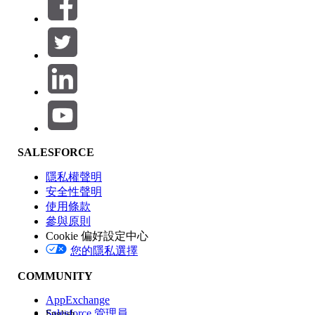
篩選器 (0)
選取篩選
新增
產品區域
SALESFORCE
功能影響
隱私權聲明
安全性聲明
使用條款
參與原則
Cookie 偏好設定中心
版本
您的隱私選擇
COMMUNITY
AppExchange
Salesforce 管理員
English