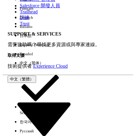
Salesforce 開發人員
Français
經驗
Trailhead
訓練
Deutsch
Trust
Italiano
SUPPORT & SERVICES
日本語
全部清除
完成
需要協助嗎？尋找更多資源或與專家連線。
Español (México)
Español
取得支援
中文（简体）
技術提供者
Experience Cloud
中文（繁體）
Select Org
中文（繁體）
한국어
Русский
沒有結果