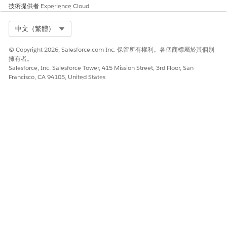
技術提供者
Experience Cloud
Select Org
中文（繁體）
© Copyright 2026, Salesforce.com Inc. 保留所有權利。各個商標屬於其個別
擁有者。
Salesforce, Inc. Salesforce Tower, 415 Mission Street, 3rd Floor, San
Francisco, CA 94105, United States