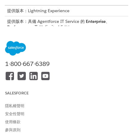
提供版本：Lightning Experience
提供版本：具備 Agentforce IT Service 的
Enterprise
、
Performance
及
Unlimited
Edition。
適用於 IT 服務員工的傳訊服務管道
提供員工透過自助式服務入口網頁與 Agentforce 工作人員連線
以取得立即協助的方式。使用 Salesforce Go 自動化來加速
「增強型聊天」內嵌傳訊的設定流程。接著,手動完成剩餘步驟,
1-800-667-6389
將傳訊服務管道部署至員工入口網頁。
此文章是否解決您的問題？
SALESFORCE
請讓我們知道，以便我們改進！
隱私權聲明
是
否
安全性聲明
使用條款
參與原則