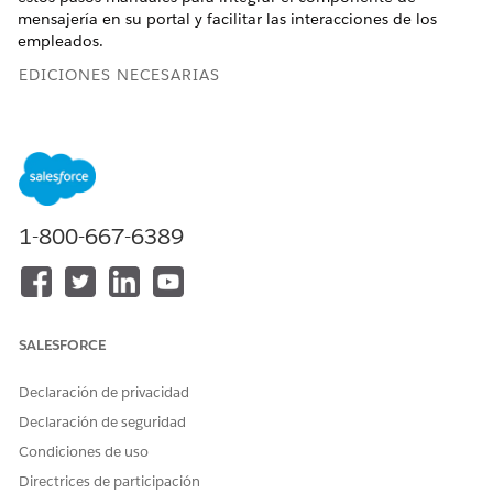
mensajería en su portal y facilitar las interacciones de los
empleados.
EDICIONES NECESARIAS
Disponible en: Lightning Experience
Disponible en: Ediciones
Enterprise
,
Performance
y
Unlimited
con Agentforce IT Service.
1-800-667-6389
PERMISOS DE USUARIO NECESARIOS
Para crear conjuntos de
Gestionar perfiles y
permisos:
conjuntos de permisos
Para modificar usuarios:
Gestionar usuarios internos
SALESFORCE
Para asignar conjuntos de
Asignar conjuntos de
Declaración de privacidad
permisos:
permisos
Declaración de seguridad
Para crear y gestionar
Gestionar agentes de IA
Condiciones de uso
agentes de empleados:
O BIEN
Directrices de participación