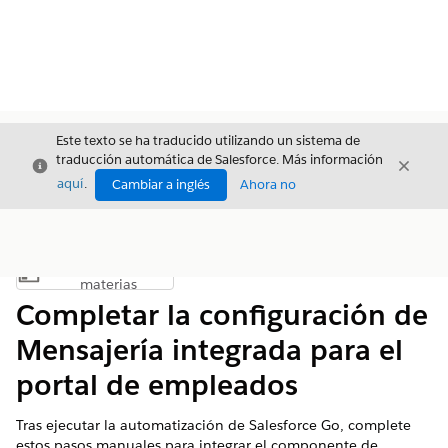
Este texto se ha traducido utilizando un sistema de
traducción automática de Salesforce. Más información
Cerrar
Cerrar
Cerrar
aquí
.
Cambiar a inglés
Ahora no
Índice de
Mostrar índice de materias
materias
Completar la configuración de
Mensajería integrada para el
portal de empleados
Tras ejecutar la automatización de Salesforce Go, complete
estos pasos manuales para integrar el componente de