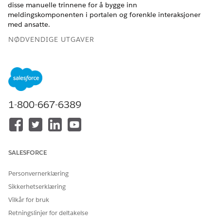
disse manuelle trinnene for å bygge inn
meldingskomponenten i portalen og forenkle interaksjoner
med ansatte.
NØDVENDIGE UTGAVER
Tilgjengelig i Lightning Experience
Tilgjengelig i
Enterprise
,
Performance
og
Unlimited
Edition
med Agentforce IT Service.
1-800-667-6389
NØDVENDIGE BRUKERTILLATELSER
For å opprette tillatelsessett:
Behandle profiler og
tillatelsessett
SALESFORCE
For å redigere brukere:
Behandle interne brukere
For å tildele tillatelsessett:
Tildele tillatelsessett
Personvernerklæring
Sikkerhetserklæring
For å bygge og behandle
Behandle AI-agenter
ansatte agenter:
Vilkår for bruk
ELLER
Retningslinjer for deltakelse