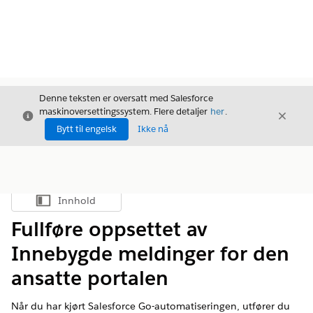
Denne teksten er oversatt med Salesforce
maskinoversettingssystem. Flere detaljer
her
.
Avslutt
Avslut
Avslutt
Bytt til engelsk
Ikke nå
Innhold
Vis innholdsfortegnelse
Fullføre oppsettet av
Innebygde meldinger for den
ansatte portalen
Når du har kjørt Salesforce Go-automatiseringen, utfører du