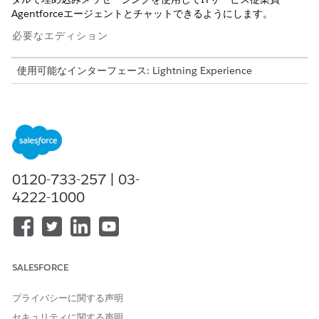
Agentforceエージェントとチャットできるようにします。
必要なエディション
使用可能なインターフェース: Lightning Experience
使用可能なエディション: Agentforce IT Service が付属する
Enterprise
Edition、
Performance
Edition、および
Unlimited
Edition。
必要なユーザー権限
0120-733-257 | 03-
権限セットライセンスを割り
「ユーザーの管理」
4222-1000
当てる
権限セットを作成する
「プロファイルと権限セット
の管理」
ユーザーを編集する
「内部ユーザーの管理」
SALESFORCE
権限セットを割り当てる
「権限セットの割り当て」
プライバシーに関する声明
「拡張チャットユーザー」権限セットライセンスを従業員に割
セキュリティに関する声明