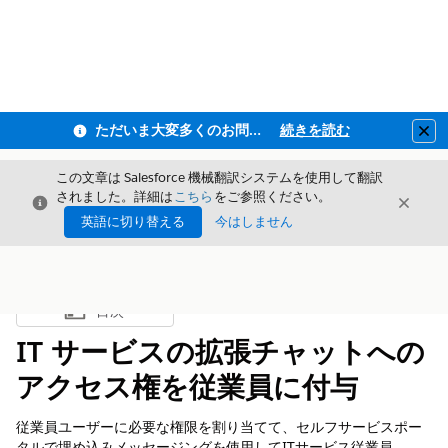
ただいま大変多くのお問い合わせをいただいており、ご連絡までにお時間を頂戴しております
続きを読む
Clo
この文章は Salesforce 機械翻訳システムを使用して翻訳
されました。詳細は
こちら
をご参照ください。
閉じる
閉じ
閉じる
英語に切り替える
今はしません
目次
目次を表示
IT サービスの拡張チャットへの
アクセス権を従業員に付与
従業員ユーザーに必要な権限を割り当てて、セルフサービスポー
タルで埋め込みメッセージングを使用してITサービス従業員