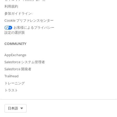
り当てます。
利用規約
「
ユーザーへの権限セットライセンスの割り当て」を参照し
参加ガイドライン:
て
ください。
Cookie プリファレンスセンター
拡張チャットで Agentforce エージェントにアクセスできるよ
うに、従業員用のカスタム
権限セットを作成
します。
お客様によるプライバシー
[ライセンス] ドロップダウンメニューから [
拡張チャット
設定の選択肢
ユーザー
] を選択します。
変更内容を保存します。
COMMUNITY
[アプリケーション権限]
をクリックします。
[
編集] を
クリックし、[
拡張チャット担当者
]、[
メッセージ
AppExchange
ングセッションを開始
]、[
メッセージングセッションを終
Salesforce システム管理者
了
] をオンにします。
Salesforce 開発者
変更内容を保存します。
Trailhead
従業員ユーザーに
権限セットを割り当て
ます。
トレーニング
拡張チャットを使用できるようにユーザーに
サービス機能ライ
センス
を割り当てます。
トラスト
Select Org
日本語
この記事で問題は解決されましたか?