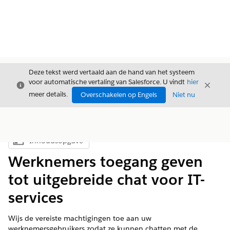
Deze tekst werd vertaald aan de hand van het systeem
voor automatische vertaling van Salesforce. U vindt
hier
Sluiten
Sluite
Sluiten
meer details.
Overschakelen op Engels
Niet nu
Inhoudsopgave
Inhoudsopgave weergeven
Werknemers toegang geven
tot uitgebreide chat voor IT-
services
Wijs de vereiste machtigingen toe aan uw
werknemersgebruikers zodat ze kunnen chatten met de