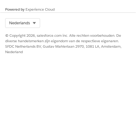
HEEFT DIT ARTIKEL UW PROBLEEM OPGELOST?
Powered by
Experience Cloud
Laat ons weten wat we kunnen doen om te verbeteren!
Select Org
Nederlands
Ja
Nee
© Copyright 2026, salesforce.com inc. Alle rechten voorbehouden. De
diverse handelsmerken zijn eigendom van de respectieve eigenaren.
SFDC Netherlands BV, Gustav Mahlerlaan 2970, 1081 LA, Amsterdam,
Nederland