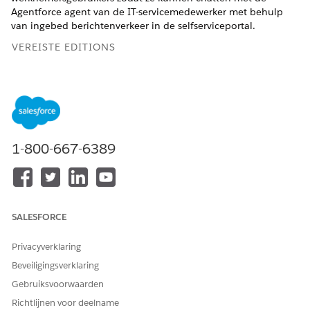
Agentforce agent van de IT-servicemedewerker met behulp
van ingebed berichtenverkeer in de selfserviceportal.
VEREISTE EDITIONS
Beschikbaar in: Lightning Experience
Beschikbaar in:
Enterprise
,
Performance
en
Unlimited
Edition met Agentforce IT Service.
1-800-667-6389
VEREISTE GEBRUIKERSMACHTIGINGEN
Licenties voor
Gebruikers beheren
machtigingensets toewijzen:
Machtigingensets maken:
Profielen en
SALESFORCE
machtigingensets beheren
Privacyverklaring
Als u gebruikers wilt
Interne gebruikers beheren
bewerken:
Beveiligingsverklaring
Gebruiksvoorwaarden
Machtigingensets toewijzen:
Machtigingensets toewijzen
Richtlijnen voor deelname