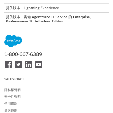
提供版本：Lightning Experience
提供版本：具備 Agentforce IT Service 的
Enterprise
、
Performance
及
Unlimited
Edition。
需要的使用者權限
指派權限集授權：
「管理使用者」權限
建立權限集：
「管理設定檔和權限集」權限
1-800-667-6389
編輯使用者：
「管理內部使用者」權限
指派權限集：
指派權限集權限
SALESFORCE
將「增強型聊天使用者」權限集授權指派給您的員工。
請參閱
指派權限集授權給使用者
。
隱私權聲明
為員工
建立自訂權限集
,讓他們可以透過增強型聊天存取
Agentforce 工作人員。
安全性聲明
從「授權」下拉式功能表中選取「
增強型聊天使用者
」。
使用條款
儲存您的變更。
參與原則
按一下「
應用程式權限
」。