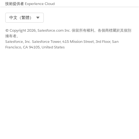
技術提供者
Experience Cloud
Select Org
中文（繁體）
© Copyright 2026, Salesforce.com Inc. 保留所有權利。各個商標屬於其個別
擁有者。
Salesforce, Inc. Salesforce Tower, 415 Mission Street, 3rd Floor, San
Francisco, CA 94105, United States