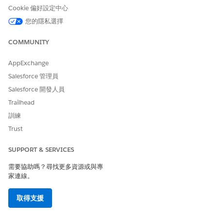
Cookie 偏好設定中心
按一下「
編輯
」,然後勾選「
增強型聊天代表
」、「
開始傳訊
工作階段
」和「
結束傳訊工作階段
」。
您的隱私選擇
儲存您的變更。
COMMUNITY
將權限集
指派給
員工使用者。
將 Service 功能授權指派
給您的使用者,讓他們可以使用「增強
AppExchange
型聊天」。
Salesforce 管理員
Salesforce 開發人員
Trailhead
此文章是否解決您的問題？
訓練
請讓我們知道，以便我們改進！
Trust
是
否
SUPPORT & SERVICES
需要協助嗎？尋找更多資源或與專
家連線。
取得支援