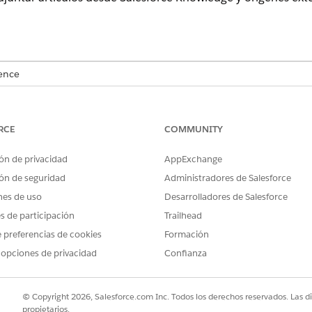
ence
rise
,
Performance
y
Unlimited
con Agentforce IT Service.
ge para servicios de TI
RCE
COMMUNITY
ara conectar su escritorio de servicio de TI con fuentes de Knowled
omplete la configuración en la página Configuración de Knowledge 
ón de privacidad
AppExchange
prise Knowledge para servicios de TI
ón de seguridad
Administradores de Salesforce
ise Knowledge para ver, buscar y adjuntar artículos de Salesforce 
nes de uso
Desarrolladores de Salesforce
es de participación
Trailhead
 preferencias de cookies
Formación
 opciones de privacidad
Confianza
PROBLEMA?
ejorar!
© Copyright 2026, Salesforce.com Inc. Todos los derechos reservados. Las d
propietarios.