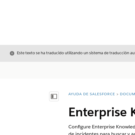
Cerrar
Este texto se ha traducido utilizando un sistema de traducción a
AYUDA DE SALESFORCE
DOCUM
Usted está aquí:
Mostrar índice de materias
Enterprise 
Configure Enterprise Knowled
de incidentes para buscar y a