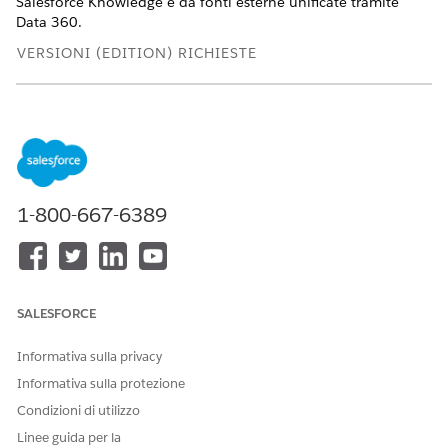
Salesforce Knowledge e da fonti esterne unificate tramite
Data 360.
VERSIONI (EDITION) RICHIESTE
Disponibile nelle versioni: Lightning Experience
Disponibile in:
Enterprise
Edition,
Performance
Edition e
Unlimited
Edition con Agentforce IT Service.
Impostazione di Enterprise Knowledge per i servizi IT
1-800-667-6389
Attivare Enterprise Knowledge per connettere il service
desk IT a fonti Knowledge esterne. Utilizzare Salesforce Go
per attivare la funzione e quindi completare la
configurazione nella pagina Impostazioni Knowledge
avanzate.
SALESFORCE
Utilizzo del componente Enterprise Knowledge per i
servizi IT
Informativa sulla privacy
Utilizzare il componente Enterprise Knowledge per
Informativa sulla protezione
visualizzare, cercare e allegare articoli da Salesforce
Condizioni di utilizzo
Knowledge e da fonti esterne agli incidenti.
Linee guida per la