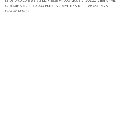
salesforce.com Italy S.r.l., Piazza Filippo Meda 5, 20121 Milano (MI)
Capitale sociale 10.000 euro - Numero REA MI-1785731 P.IVA
04959160963