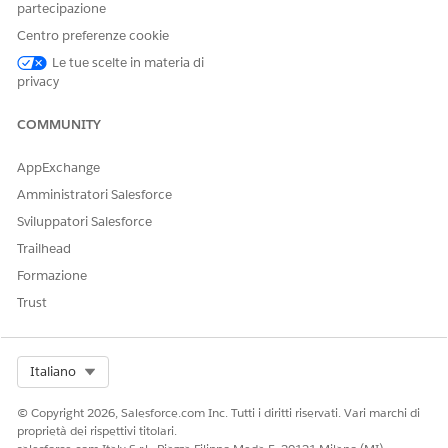
partecipazione
Centro preferenze cookie
Le tue scelte in materia di
QUESTO ARTICOLO HA RISOLTO IL PROBLEMA?
privacy
Facci sapere, così possiamo migliorare!
COMMUNITY
Sì
No
AppExchange
Amministratori Salesforce
Sviluppatori Salesforce
Trailhead
Formazione
Trust
Select Org
Italiano
© Copyright 2026, Salesforce.com Inc. Tutti i diritti riservati. Vari marchi di
proprietà dei rispettivi titolari.