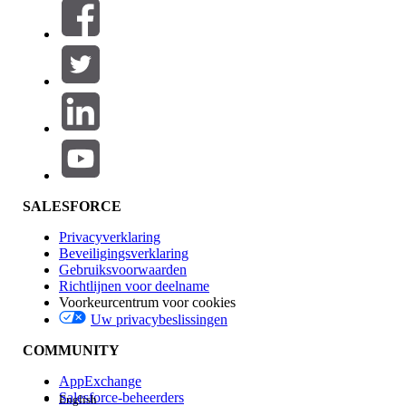
Filteren op (0)
FILTERS SELECTEREN
Productgebied
Toevoegen
Invloed op functies
SALESFORCE
Privacyverklaring
Beveiligingsverklaring
Gebruiksvoorwaarden
Richtlijnen voor deelname
Voorkeurcentrum voor cookies
Uw privacybeslissingen
Edition
COMMUNITY
AppExchange
Salesforce-beheerders
English