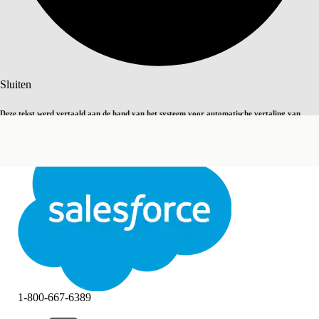
Zoeken
Sluiten
Deze tekst werd vertaald aan de hand van het systeem voor automatische vertaling van
Overschakelen op Engels
Niet nu
Salesforce. U vindt
hier
meer details.
Sluiten
Sluiten
1-800-667-6389