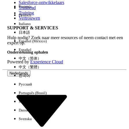
Salesforce-ontwikkelaars
Français
Trailhead
Ervaring
Training
Deutsch
Vertrouwen
Italiano
SUPPORT & SERVICES
日本語
Hulp nodig? Zoek naar meer resources of neem contact met een
Alles wissen
Gereed
Español (México)
expert op.
Español
Ondersteuning ophalen
中文（简体）
Powered by
Experience Cloud
中文（繁體）
Nederlands
한국어
Русский
Português (Brasil)
Suomi
Dansk
Svenska
Geen resultaten