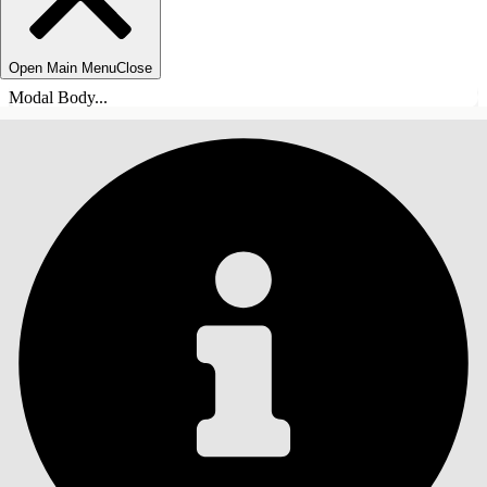
Open Main Menu
Close
Modal Body...
INHOUDSOPGAVE
Zoeken
Inhoudsopgave
weergeven
Inhoudsopgave