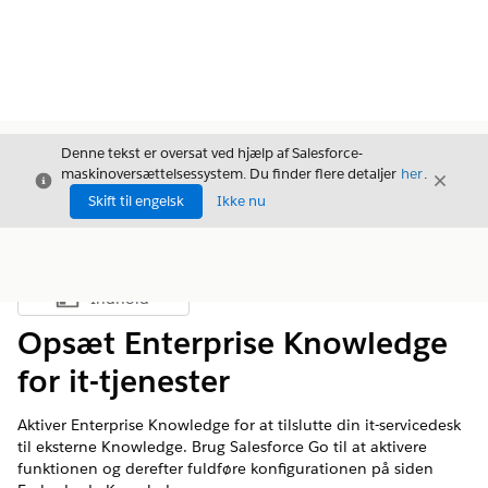
Denne tekst er oversat ved hjælp af Salesforce-
maskinoversættelsessystem. Du finder flere detaljer
her
.
Luk
Luk
Luk
Skift til engelsk
Ikke nu
Indhold
Vis indholdsfortegnelse
Opsæt Enterprise Knowledge
for it-tjenester
Aktiver Enterprise Knowledge for at tilslutte din it-servicedesk
til eksterne Knowledge. Brug Salesforce Go til at aktivere
funktionen og derefter fuldføre konfigurationen på siden