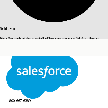
Suche
Schließen
Dieser Text wurde mit dem maschinellen Übersetzungssystem von Salesforce übersetzt.
Zu Englisch wechseln
Nicht jetzt
Weitere Details finden Sie
hier
.
Schließen
Schließen
1-800-667-6389