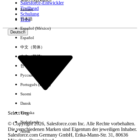
Select Org
Deutsch
Salesforce-Entwickler
Trailhead
Italiano
Erfahrung
Schulung
日本語
Trust
Español (México)
Deutsch
Español
Alle löschen
Fertig
中文（简体）
中文（繁體）
한국어
Русский
Português (Brasil)
Suomi
Dansk
Select Org
Svenska
Nederlands
© Copyright 2026, Salesforce.com Inc. Alle Rechte vorbehalten.
Die verschiedenen Marken sind Eigentum der jeweiligen Inhaber.
Norsk
Salesforce.com Germany GmbH, Erika-Mann-Str. 31, 80636
Keine Ergebnisse