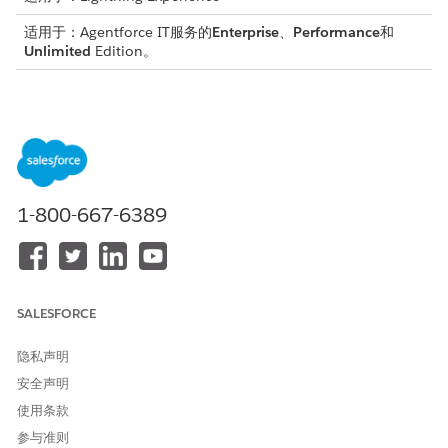
适用于：Agentforce IT服务的
Enterprise
、
Performance
和
Unlimited
Edition。
工件状态生命周期
证据工件从创建到验证经过一个定义的状态生命周期。每个状态转
换指示谁负责下一个操作，并控制工件是否可以编辑。
状态
谁设置
它的含义
下一步
1-800-667-6389
草稿
履行者
已创建工件，正在
上传文件并将状态
收集文件。工件可
更改为“已提交”。
编辑。
已提交
履行者
工件和文件已准备
审查者检查工件，
SALESFORCE
好进行合规性审
并将状态设置为已
查。
验证 - 已接受或已
隐私声明
验证 - 已拒绝。
安全声明
已验证 -
合规审
工件满足要求。工
验证所有工件后，
使用条款
已接受
查者
件记录和所有附加
证据请求可以标记
的文件锁定并变为
为已接受。
参与准则