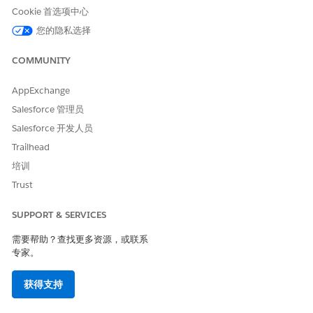
只读。
Cookie 首选项中心
已验证 -
合规审
工件不完整或不正
履行者接收反馈，
您的隐私选择
已拒绝
查者
确。审阅者填写观
更正问题，并创建
察报表，并带有解
新工件或重新提
COMMUNITY
释问题的反馈。
交。
AppExchange
工件锁定时
Salesforce 管理员
Salesforce 开发人员
状态为“
已验证 - 已接受
”的项目是只读的。接受工件后：
Trailhead
无法编辑工件的字段。
培训
文件无法添加到工件或从工件中删除。
默认情况下，限制下载。要允许授权用户从证据预览器下载工件
Trust
文件，请在 Salesforce Go 中打开
打开从证据查看
器下载证据
工件设置。
SUPPORT & SERVICES
如果验证的工件后来证明不正确或需要替换（例如，因为基础源系
需要帮助？查找更多资源，或联系
统数据被重新发布），请创建新工件并将其链接到请求，而不是编
专家。
辑锁定的记录。原始已验证工件作为审计历史记录的一部分保留在
请求中。
获得支持
支持的文件类型