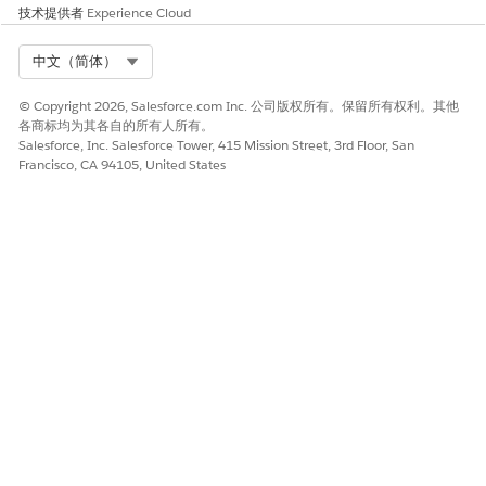
技术提供者
Experience Cloud
证据工件预览器内联呈现以下文件格式：
PDF
Select Org
中文（简体）
图像（PNG、JPG、GIF）
视频文件（MP4、MOV）
© Copyright 2026, Salesforce.com Inc. 公司版权所有。保留所有权利。其他
各商标均为其各自的所有人所有。
对于未内联呈现的办公文档（DOCX、XLSX、PPTX）和其他格式，
Salesforce, Inc. Salesforce Tower, 415 Mission Street, 3rd Floor, San
将文件附加到工件，审阅者可以下载该文件进行离线审阅。要附加
Francisco, CA 94105, United States
存储在外部源（例如 Google Drive、OneDrive 或 SharePoint）中
的文件，请为您的组织设置 Salesforce Files Connect。
对于没有文件的证据，例如书面证明或叙述性解释，使用工件记录
上的
工件文本
字段，而不是上传文档。
分类级别
证据工件上的
分类
字段向审阅者和审核者发出工件的敏感程度以及
应如何处理的信号。分类是指导正确处理的标签，它不会改变系统
权限或访问控制。根据分类应用贵组织的数据保护策略。
分类
使用时间
处理指导
内部
证据仅供内部使用，不
标准组织访问控制适