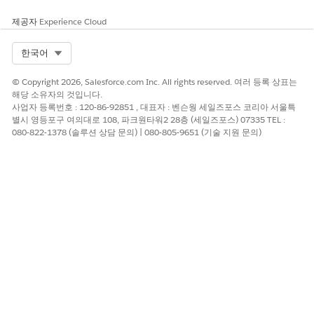
아티팩트를 저장합니다.
아티팩트는 자동 생성 번호(예:
ART-000000006
)로 생성되
제공자
Experience Cloud
고 상위 증거 요청에 연결됩니다.
Select Org
한국어
아티팩트의 활동 피드에서 증거 파일을 첨부합니다.
아티팩트 레코드에서
활동
패널을 찾습니다.
© Copyright 2026, Salesforce.com Inc. All rights reserved. 여러 등록 상표는
여기 문서 첨부
아래에서
파일 업로드
를 선택하고 컴퓨터에
해당 소유자의 것입니다.
서 파일을 선택하거나 파일을 패널로 끌어서 놓습니다.
사업자 등록번호 : 120-86-92851 , 대표자 : 벤슨웡 세일즈포스 코리아 서울특
문서, 이미지, 스크린샷, 비디오 및 기타 일반적인 파일 형식
별시 영등포구 여의대로 108, 파크원타워2 28층 (세일즈포스) 07335 TEL :
을 업로드할 수 있습니다.
080-822-1378 (솔루션 상담 문의) | 080-805-9651 (기술 지원 문의)
경우에 따라 댓글을 추가하여 검토자에게 파일에 대한 컨텍
스트를 제공합니다.
공유
를 선택합니다.
파일이 증거 아티팩트에 안전하게 첨부되고 준수 팀에 업로
드가 완료되었음을 알립니다.
예: 비SSO 로컬 계정 점검에 대한 확인 제공
Cumulus Bank의 데이터 작업 영역 엔지니어인 Siva에게
End-
to-End Offboarding SLA Report (Access Revocation)
라는 제