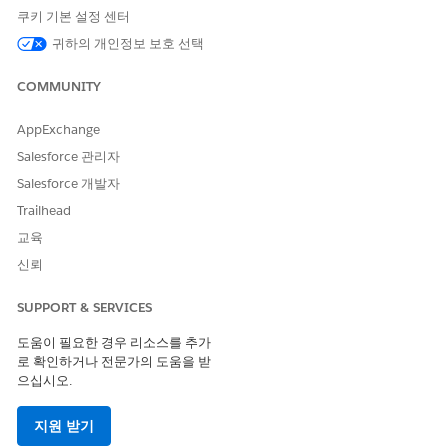
크린샷을 제공하라는 메시지가 표시될 수 있습니다. 포털 인터페이
쿠키 기본 설정 센터
스는 전체 증거 허브 앱보다 단순하며 요청에 응답하는 단일 과업에
귀하의 개인정보 보호 선택
초점을 맞춥니다.
COMMUNITY
IT 서비스 직원 포털에 로그인합니다.
홈페이지에서
Evidence Hub
타일을 선택합니다.
증거 허브에 할당된 증거 요청이 표시됩니다.
AppExchange
할당된 증거 요청을 엽니다.
Salesforce 관리자
어떤 증거가 요청되는지 이해하려면
설침
필드를 읽고, 규정 준
Salesforce 개발자
수 팀이 누락되거나 보류 중인 증거에 대해 추가한 모든 참고 사
Trailhead
항에 대해
관찰서
를 검토합니다.
요청에 대한 새 증거 아티팩트를 만듭니다.
교육
예증 아티팩트 만들기
를 선택합니다.
신뢰
아티팩트 세부 사항을 작성합니다.
아티팩트 이름. 검토자에게 아티팩트가 증명하는 내용
SUPPORT & SERVICES
을 알려주는 짧은 설명이 포함된 이름입니다.
설명. 증거 및 요청을 충족하는 방법에 대한 간단한 요약
도움이 필요한 경우 리소스를 추가
입니다.
로 확인하거나 전문가의 도움을 받
으십시오.
분류. 아티팩트의 민감도 수준(예:
내부
또는
제한
).
상태. 당신은 여전히 증거를 수집하는 동안
초안
으로 남
겨.
지원 받기