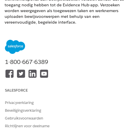
toegang nodig hebben tot de Evidence Hub-app. Verzoeken
worden weergegeven als toegewezen taken en werknemers
uploaden bewijsvoorwerpen met behulp van een
vereenvoudigde, begeleide interface.
VEREISTE EDITIONS
Beschikbaar in: Lightning Experience
Beschikbaar in: De uitbreiding
Enterprise
,
Performance
en
Unlimited
Edition met IT Compliance-medewerker.
1-800-667-6389
VEREISTE GEBRUIKERSMACHTIGINGEN
Bewijsverzoeken in de
Machtigingenset Indiener
werknemersportal
van IT-naleving
SALESFORCE
inwilligen:
Privacyverklaring
De IT Service-werknemersportal biedt een lichtgewicht
Beveiligingsverklaring
werkstroom voor bewijslevering voor werknemers aan wie
bewijsverzoeken zijn toegewezen, maar die geen volledige
Gebruiksvoorwaarden
toegang nodig hebben tot de Evidence Hub-app. Wanneer
Richtlijnen voor deelname