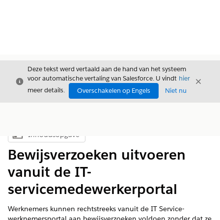
Deze tekst werd vertaald aan de hand van het systeem
voor automatische vertaling van Salesforce. U vindt
hier
Sluiten
Sluite
Sluiten
meer details.
Overschakelen op Engels
Niet nu
Inhoudsopgave
Inhoudsopgave weergeven
Bewijsverzoeken uitvoeren
vanuit de IT-
servicemedewerkerportal
Werknemers kunnen rechtstreeks vanuit de IT Service-
werknemersportal aan bewijsverzoeken voldoen zonder dat ze