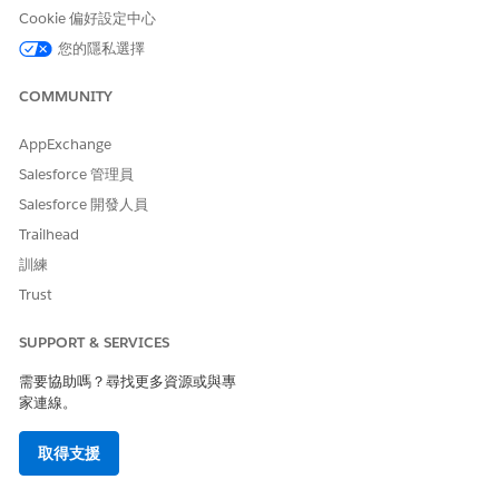
Cookie 偏好設定中心
登入 IT 服務員工入口網頁。
您的隱私選擇
在首頁上,選取「
Evidence Hub
」圖標。
「證據中心」會顯示指派給您的證據要求。
COMMUNITY
開啟指派的證據要求。
請參閱「
指示
」欄位以瞭解要求哪些證據,並檢閱規範小組針對
AppExchange
遺漏或待處理證據新增的任何備註的「
觀察聲明
」。
為要求建立新的證據成品。
Salesforce 管理員
選取「
建立證據成品
」。
Salesforce 開發人員
填入成品詳細資料:
Trailhead
成品名稱。簡短的描述性名稱,可告知檢閱者物件的證明
內容。
訓練
描述。證據的簡短摘要,以及其滿足要求的方式。
Trust
分類。成品的敏感度層級,例如「
內部
」或「受
限制
」。
狀態。仍在收集證據時,請保留為「
草稿
」。
SUPPORT & SERVICES
儲存成品。
需要協助嗎？尋找更多資源或與專
以自動產生的編號 (例如,
ART-000000006
) 建立的成品會
家連線。
連結至父系證據要求。
取得支援
從成品的活動摘要附加證據檔案。
在成品記錄上,找到「
活動」面板
。