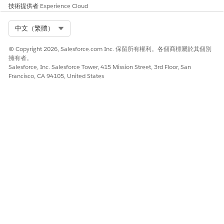
在「
在此附加文件」下
,選取「
上載檔案
」,然後從您的電腦
技術提供者
Experience Cloud
中選擇檔案,或將檔案拖放至面板。
您可以上載文件、影像、螢幕快照、影片和其他常見的檔案
Select Org
中文（繁體）
格式。
或者,新增註解以提供檢閱者檔案相關內容。
© Copyright 2026, Salesforce.com Inc. 保留所有權利。各個商標屬於其個別
選取「
共用
」。
擁有者。
檔案會安全附加至證據成品,且合規小組會收到上載完成的通
Salesforce, Inc. Salesforce Tower, 415 Mission Street, 3rd Floor, San
知。
Francisco, CA 94105, United States
範例：提供非 SSO 本機帳戶檢查的驗證
假設 Cumulus 銀行的「資料工作區」工程師 Siva 收到名為「
端
對端離職 SLA 報告」(存取撤銷)
的證據要求。觀察陳述式指出非
SSO 本機帳戶缺少驗證。Siva 開啟員工入口網頁上的「證據中
心」,並建立要滿足要求的成品:
成品名稱:資料工作區:確認任何直接、非 SSO 帳戶已停用
描述：確認在 24 小時內,任何已終止使用者的直接非 SSO 本
機帳戶也已停用。
分類:受限制