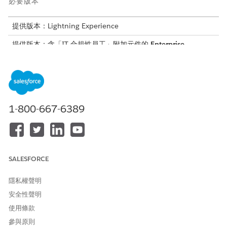
必要版本
提供版本：Lightning Experience
提供版本：含「IT 合規性員工」附加元件的
Enterprise
、
Performance
及
Unlimited
Edition。
所需的使用者權限
若要在員工入口網頁中滿足證
「IT 合規性提交者」權限集
據要求:
1-800-667-6389
IT 服務員工入口網頁為獲派證據要求但不需要「證據中心」應用程
式的完整存取權的員工提供輕量型證據履行工作流程。當將證據要
求指派給具有「IT 合規提交者」權限集的員工時,該要求會顯示在其
入口網頁首頁的「指派給我」下。員工開啟要求、閱讀指示、上載
SALESFORCE
要求的檔案或提供文字證明,並提交成品以供檢閱—無需離開入口網
頁。
隱私權聲明
此工作流程是針對非一般合規性履行者之員工的一次性收集證據所
安全性聲明
設計。例如,可能會要求經理上載批准電子郵件,或要求開發人員提供
使用條款
生產部署記錄的螢幕快照。入口網頁介面比完整 Evidence Hub 應
參與原則
用程式更簡單,並專注於回應要求的單一工作。