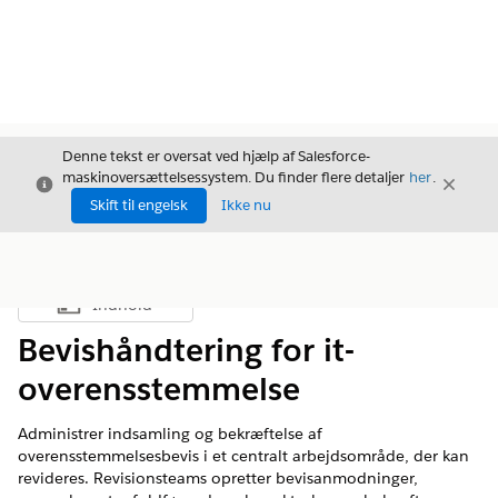
Denne tekst er oversat ved hjælp af Salesforce-
maskinoversættelsessystem. Du finder flere detaljer
her
.
Luk
Luk
Luk
Skift til engelsk
Ikke nu
Indhold
Vis indholdsfortegnelse
Bevishåndtering for it-
overensstemmelse
Administrer indsamling og bekræftelse af
overensstemmelsesbevis i et centralt arbejdsområde, der kan
revideres. Revisionsteams opretter bevisanmodninger,