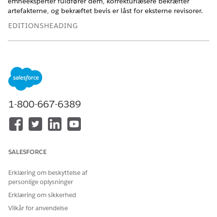
emneeksperter fuldfører dem, korrekturlæsere bekræfter
artefakterne, og bekræftet bevis er låst for eksterne revisorer.
EDITIONSHEADING
Tilgængelig i: Lightning Experience
Tilgængelig i:
Enterprise
,
Performance
og
Unlimited
Edition
med Agentforce IT Service.
Opsæt bevisstyring for it-overensstemmelse
1-800-667-6389
Opsæt bevisstyring for it-overensstemmelse for at
konfigurere, hvordan it-teams og medarbejdere
administrerer revisionsartikler. Aktiver funktionen, tildel
tilladelsessæt, tilslut eksternt lager og konfigurer eventuelt
SLA'er, adviseringer, faseadministration og andre
SALESFORCE
avancerede kontrolelementer.
Administrer beviser for it-overensstemmelse
Erklæring om beskyttelse af
Flyt beviser gennem deres fulde livscyklus – opret
personlige oplysninger
overensstemmelsesrevisioner, fremsæt
Erklæring om sikkerhed
beviseranmodninger, fuldfør anmodninger med artefakter
Vilkår for anvendelse
og bekræft beviser, så de er klar til eksterne revisorer.