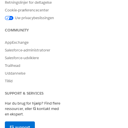
Retningslinjer for deltagelse
Cookie-præferencecenter
Uw privacybeslissingen
LØSTE DENNE ARTIKEL DIT PROBLEM?
COMMUNITY
Giv os besked, så vi kan forbedre os!
Ja
Nej
AppExchange
Salesforce-administratorer
Salesforce-udviklere
Trailhead
Uddannelse
Tillid
SUPPORT & SERVICES
Har du brug for hjælp? Find flere
ressourcer, eller få kontakt med
en ekspert.
Få support