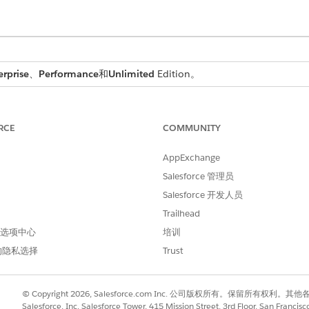
erprise
、
Performance
和
Unlimited
Edition。
，了解状态转换、工件验证和基于角色的所有权如何协同工作，
RCE
COMMUNITY
AppExchange
Salesforce 管理员
项目经理为即将到来的审查创建合规审计记录：
GMRI-2026 弹性和存
Salesforce 开发人员
1 日到 9 月 30 日，执行窗口是 10 月 5 日到 10 月 15 日。
Trailhead
求：
请证明所有生产 S3 存储桶都使用服务器端加密。
该请求被分配
 首选项中心
培训
线相关联。经理将请求状态从
草稿
推进到
已发送到客户
，这将向 J
的隐私选择
Trust
© Copyright 2026, Salesforce.com Inc. 公司版权所有。保留所
Salesforce, Inc. Salesforce Tower, 415 Mission Street, 3rd Floor, San Francis