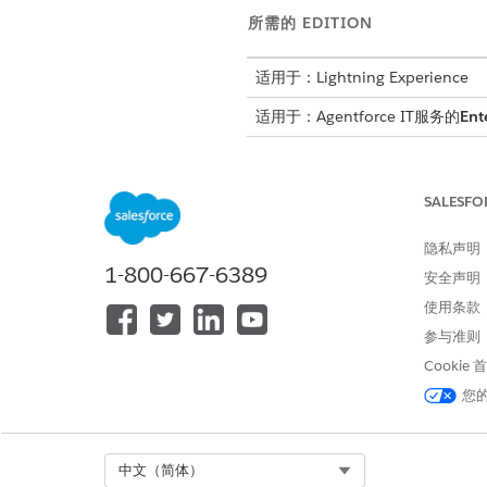
所需的 EDITION
适用于：Lightning Experience
适用于：Agentforce IT服务的
Ent
遵循合规证据请求的生命周期
跟踪。
SALESFO
计划和请求创建
隐私声明
1-800-667-6389
安全声明
Cumulus Bank 的审计
使用条款
置为
内部审计
，观察窗口从 7 月 
参与准则
在此审计下，经理创建证据请
Cookie
Chen，到期日期与审计时间
您
Jordan 的证据中心队列。
履行和工件创建
Select Org
中文（简体）