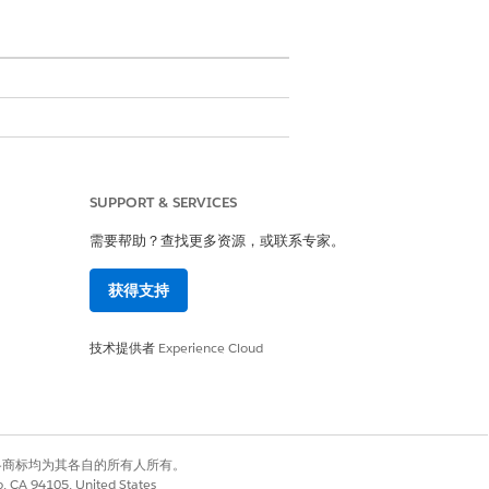
以创建从证据收集到外部审查的可审计
SUPPORT & SERVICES
需要帮助？查找更多资源，或联系专家。
储合规性审计 - 第三季度
。审计类型设
获得支持
技术提供者
Experience Cloud
给云基础设施工程师 Jordan
ordan 发送通知，并将请求添加到
有权利。其他各商标均为其各自的所有人所有。
co, CA 94105, United States