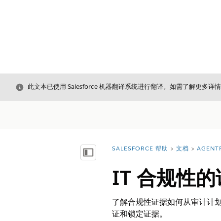
关闭
此文本已使用 Salesforce 机器翻译系统进行翻译。如需了解更多详
SALESFORCE 帮助
文档
AGENT
您在此处：
显示目录
IT 合规性
了解合规性证据如何从审计计
证和锁定证据。