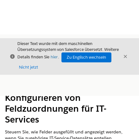
Dieser Text wurde mit dem maschinellen
Übersetzungssystem von Salesforce übersetzt. Weitere
Schließen
Schli
Details finden Sie
hier
.
Zu Englisch wechseln
Schließ
Nicht jetzt
Inhalt
Inhalt anzeigen
Konfigurieren von
Feldzuordnungen für IT-
Services
Steuern Sie, wie Felder ausgefüllt und angezeigt werden,
wenn Sie zugehörige IT-Service-Datensätze erstellen.