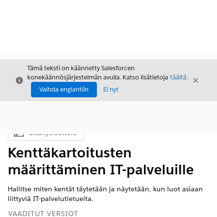
Tämä teksti on käännetty Salesforcen
konekäännösjärjestelmän avulla. Katso lisätietoja
täältä
.
Sulje
Sulje
Sulje
Vaihda englantiin
Ei nyt
Sisällysluettelo
Näytä sisällysluettelo
Kenttäkartoitusten
määrittäminen IT-palveluille
Hallitse miten kentät täytetään ja näytetään, kun luot asiaan
liittyviä IT-palvelutietueita.
VAADITUT VERSIOT