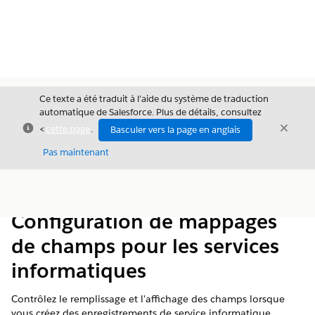
Ce texte a été traduit à l’aide du système de traduction
automatique de Salesforce. Plus de détails, consultez
Fermer
Ferme
<
cette page
.
Basculer vers la page en anglais
Fermer
Pas maintenant
Table des
Afficher la table des matières
matières
Configuration de mappages
de champs pour les services
informatiques
Contrôlez le remplissage et l'affichage des champs lorsque
vous créez des enregistrements de service informatique