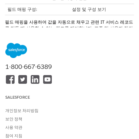
필드 매핑 구성:
설정 및 구성 보기
필드 매핑을 사용하여 값을 자동으로 채우고 관련 IT 서비스 레코드
를 만들 때 사용할 수 있는 필드를 제어합니다. 표준 및 사용자 정의
필드를 매핑하여 소스 레코드의 데이터를 사고, 문제, 변경 요청에
대한 대상 레코드로 자동으로 채웁니다. 레코드를 만드는 동안 수동
입력을 위한 추가 필드를 지정할 수도 있습니다. 매핑을 제거해도
필수 필드가 계속 표시되므로 레코드를 저장하기 전에 필수 정보를
수집할 수 있습니다. 기본적으로 일부 매핑은 사전 구성되어 있으
며, 기존 매핑을 편집하거나 조직의 필요에 따라 새 매핑을 추가할
1-800-667-6389
수 있습니다.
설정에서 빠른 상자에
을 입력한 다음,
빠른 설정
을
빠른 설정
선택합니다.
IT 서비스 구성 페이지에서
시작하기
를 클릭합니다.
SALESFORCE
자동 채우기 구성 만들기 옆에 있는
편집
을 클릭합니다.
구성 자동 채우기 페이지에서 구성할 매핑 옆에 있는
편집
을 클
개인정보 처리방침
릭합니다.
보안 정책
매핑을 추가하거나 업데이트하려면 각 개체에서 해당 필드를 선
택합니다.
사용 약관
수동 입력에 대한 추가 필드를 포함하려면 사용자가 관련 레코
참여 지침