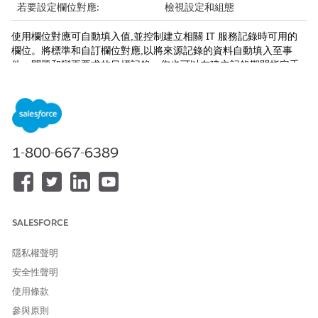
若要設定欄位對應:
檢視設定和組態
使用欄位對應可自動填入值,並控制建立相關 IT 服務記錄時可用的
欄位。將標準和自訂欄位對應,以將來源記錄的資料自動填入至事
件、問題和變更要求的目標記錄。您也可以在建立記錄期間指定手
動輸入的其他欄位。即使您移除對應,必填欄位仍會持續顯示,因此您
可以在儲存記錄前,便可先取用所需資訊。依預設,某些對應為預先設
定,您可以根據組織的需求編輯現有對應或新增新的對應。
進入「設定」,在「快速」方塊中輸入
,然後選取「
快速
快速設定
設定
」。
1-800-667-6389
在「IT 服務組態」頁面上,按一下「
開始使用
」。
在「建立自動填入組態」旁邊,按一下「
編輯
」。
在「自動填入組態」頁面上,按一下您要設定的對應旁邊的「
編
輯
」。
若要新增或更新對應,請從每個物件中選取對應的欄位。
SALESFORCE
若要包含手動輸入的其他欄位,請選取使用者在建立相關記錄時
需要完成的欄位。
隱私權聲明
儲存您的變更。
安全性聲明
使用條款
參與原則