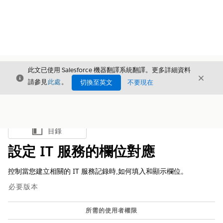
此文已使用 Salesforce 機器翻譯系統翻譯。更多詳細資料
結束
結束
結束
請參見
此處
。
切換至英文
不要現在
目錄
顯示目錄
設定 IT 服務的欄位對應
控制當您建立相關的 IT 服務記錄時,如何填入和顯示欄位。
必要版本
所需的使用者權限