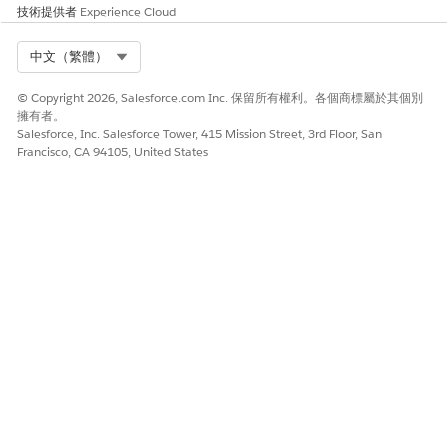
技術提供者
Experience Cloud
Select Org
中文（繁體）
© Copyright 2026, Salesforce.com Inc. 保留所有權利。各個商標屬於其個別
擁有者。
Salesforce, Inc. Salesforce Tower, 415 Mission Street, 3rd Floor, San
Francisco, CA 94105, United States