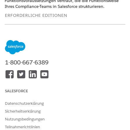
Funktionsvoraussetzungen vertraut, die die Funktionsweise
Ihres Compliance-Teams in Salesforce strukturieren.
ERFORDERLICHE EDITIONEN
Verfügbarkeit: Lightning Experience
Verfügbarkeit:
Enterprise
,
Performance
und
Unlimited
Edition mit Agentforce IT Service.
IT-Compliance-Workflow
1-800-667-6389
Die IT-Compliance integriert die Disziplin "Governance,
Risk and Compliance" (Governance, Risiko und
Compliance) in Agentforce IT Service. Erfahren Sie, wie
sich die fünf wichtigsten Workflows von externen
Vorschriften über Risikomanagement, Überprüfungen und
SALESFORCE
Behebungen verbinden.
Wichtige Personas für die IT-Compliance
Datenschutzerklärung
Die IT-Compliance basiert auf einer kleinen Gruppe von
Sicherheitserklärung
Personas, die im gesamten Compliance-Programm
Nutzungsbedingungen
zusammenarbeiten. Erfahren Sie, wer welche Vorgänge
Teilnahmerichtlinien
ausführt, damit Sie die richtigen Berechtigungssätze