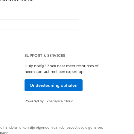
e. Leer hoe de vijf belangrijkste
SUPPORT & SERVICES
Hulp nodig? Zoek naar meer resources of
neem contact met een expert op.
sprogramma. Inzicht in wie wat doet,
werpen die passen bij uw organisatie.
Ondersteuning ophalen
ies en machtigingensets bundelen die
Powered by
Experience Cloud
s vervolgens de juiste
 de vereiste licenties,
rse handelsmerken zijn eigendom van de respectieve eigenaren.
rland
upfouten te voorkomen en ervoor te