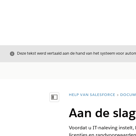
Sluiten
Deze tekst werd vertaald aan de hand van het systeem voor automa
HELP VAN SALESFORCE
DOCUM
U bent hier:
Inhoudsopgave weergeven
Aan de slag
Voordat u IT-naleving instelt,
licenties en randvoorwaarden