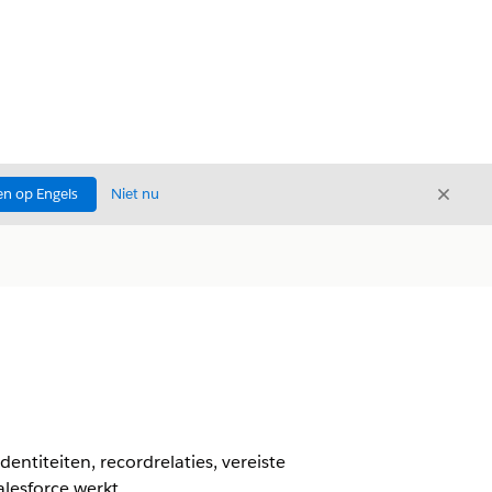
Sluite
n op Engels
Niet nu
Sluiten
entiteiten, recordrelaties, vereiste
lesforce werkt.