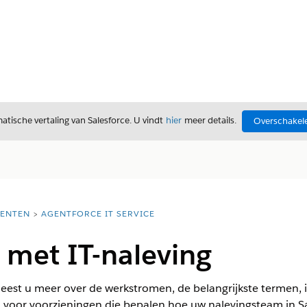
tische vertaling van Salesforce. U vindt
hier
meer details.
Overschakele
ENTEN
AGENTFORCE IT SERVICE
 met IT-naleving
 leest u meer over de werkstromen, de belangrijkste termen, id
 voor voorzieningen die bepalen hoe uw nalevingsteam in Sa